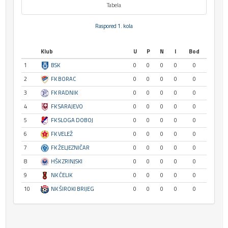
Tabela
Raspored 1. kola
Klub
U
P
N
I
Bod
1
BSK
0
0
0
0
0
2
FK BORAC
0
0
0
0
0
3
FK RADNIK
0
0
0
0
0
4
FK SARAJEVO
0
0
0
0
0
5
FK SLOGA DOBOJ
0
0
0
0
0
6
FK VELEŽ
0
0
0
0
0
7
FK ŽELJEZNIČAR
0
0
0
0
0
8
HŠK ZRINJSKI
0
0
0
0
0
9
NK ČELIK
0
0
0
0
0
10
NK ŠIROKI BRIJEG
0
0
0
0
0