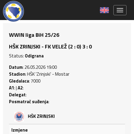
Toggle 
WWIN liga BiH 25/26
HŠK ZRINJSKI - FK VELEŽ (2 : 0) 3 : 0
Status:
Odigrana
Datum
: 26.05.2026 19:00
Stadion
: HŠK 'Zrinjski' - Mostar
Gledalaca
: 7000
A1
: |
A2
:
Delegat
:
Posmatrač suđenja
:
HŠK ZRINJSKI
Izmjene