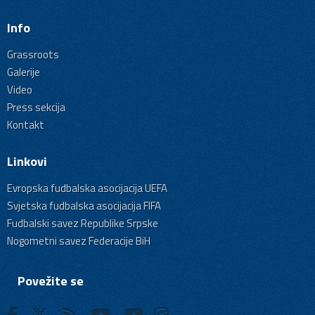
Info
Grassroots
Galerije
Video
Press sekcija
Kontakt
Linkovi
Evropska fudbalska asocijacija UEFA
Svjetska fudbalska asocijacija FIFA
Fudbalski savez Republike Srpske
Nogometni savez Federacije BiH
Povežite se