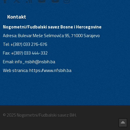
Kontakt
Nogometni/Fudbalski savez Bosne i Hercegovine
Adresa: Bulevar Meše Selimovića 95, 71000 Sarajevo
Tel: +(387) 033 276-676
Fax: +(387) 033 444-332
Email:
info_nsbih@nsbih.ba
Web stranica: https://www.nfsbih.ba
© 2025 Nogometni/Fudbalski savez BiH.