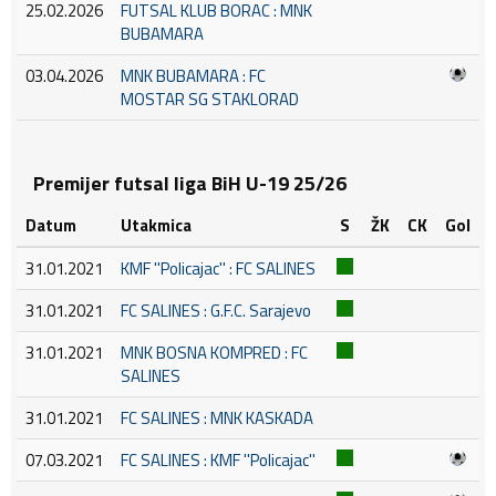
25.02.2026
FUTSAL KLUB BORAC : MNK
BUBAMARA
03.04.2026
MNK BUBAMARA : FC
MOSTAR SG STAKLORAD
Premijer futsal liga BiH U-19 25/26
Datum
Utakmica
S
ŽK
CK
Gol
31.01.2021
KMF ''Policajac'' : FC SALINES
31.01.2021
FC SALINES : G.F.C. Sarajevo
31.01.2021
MNK BOSNA KOMPRED : FC
SALINES
31.01.2021
FC SALINES : MNK KASKADA
07.03.2021
FC SALINES : KMF ''Policajac''