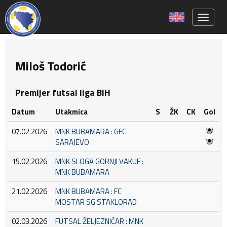
Toggle 
Miloš Todorić
Premijer futsal liga BiH
Datum
Utakmica
S
ŽK
CK
Gol
07.02.2026
MNK BUBAMARA : GFC
SARAJEVO
15.02.2026
MNK SLOGA GORNJI VAKUF :
MNK BUBAMARA
21.02.2026
MNK BUBAMARA : FC
MOSTAR SG STAKLORAD
02.03.2026
FUTSAL ŽELJEZNIČAR : MNK