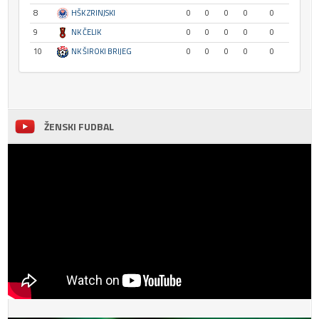
8
HŠK ZRINJSKI
0
0
0
0
0
9
NK ČELIK
0
0
0
0
0
10
NK ŠIROKI BRIJEG
0
0
0
0
0
ŽENSKI FUDBAL