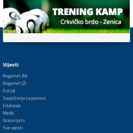
Vijesti
Nogomet (M)
Nogomet (Ž)
Futsal
Saopštenja za javnost
Edukacija
Mediji
Grassroots
Sve vijesti