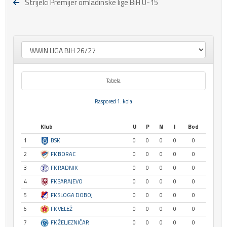
Strijelci Premijer omladinske lige BiH U-15
Tabela
Raspored 1. kola
Klub
U
P
N
I
Bod
1
BSK
0
0
0
0
0
2
FK BORAC
0
0
0
0
0
3
FK RADNIK
0
0
0
0
0
4
FK SARAJEVO
0
0
0
0
0
5
FK SLOGA DOBOJ
0
0
0
0
0
6
FK VELEŽ
0
0
0
0
0
7
FK ŽELJEZNIČAR
0
0
0
0
0