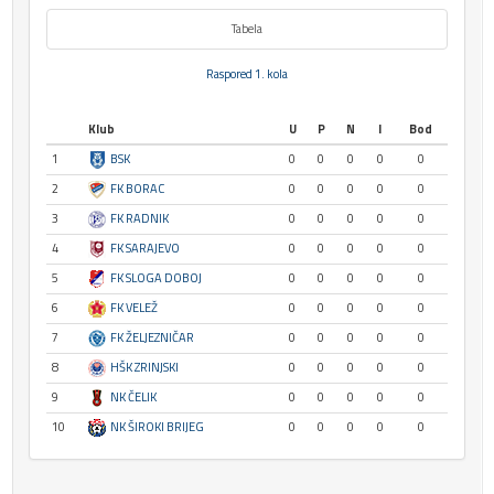
Tabela
Raspored 1. kola
Klub
U
P
N
I
Bod
1
BSK
0
0
0
0
0
2
FK BORAC
0
0
0
0
0
3
FK RADNIK
0
0
0
0
0
4
FK SARAJEVO
0
0
0
0
0
5
FK SLOGA DOBOJ
0
0
0
0
0
6
FK VELEŽ
0
0
0
0
0
7
FK ŽELJEZNIČAR
0
0
0
0
0
8
HŠK ZRINJSKI
0
0
0
0
0
9
NK ČELIK
0
0
0
0
0
10
NK ŠIROKI BRIJEG
0
0
0
0
0