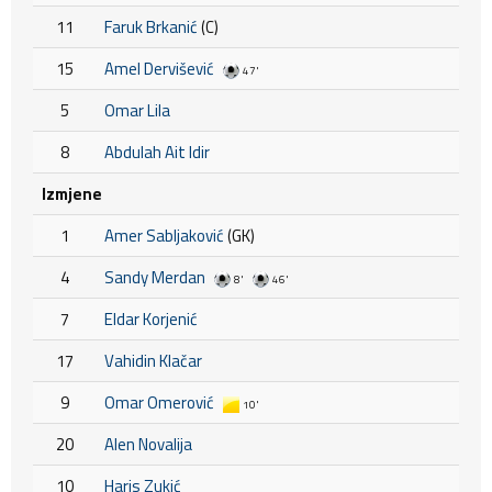
11
Faruk Brkanić
(C)
15
Amel Dervišević
47'
5
Omar Lila
8
Abdulah Ait Idir
Izmjene
1
Amer Sabljaković
(GK)
4
Sandy Merdan
8'
46'
7
Eldar Korjenić
17
Vahidin Klačar
9
Omar Omerović
10'
20
Alen Novalija
10
Haris Zukić