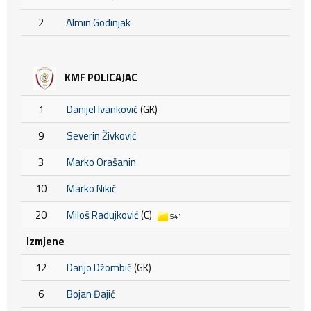
2
Almin Godinjak
KMF POLICAJAC
1
Danijel Ivanković
(GK)
9
Severin Živković
3
Marko Orašanin
10
Marko Nikić
20
Miloš Radujković
(C)
54'
Izmjene
12
Darijo Džombić
(GK)
6
Bojan Đajić