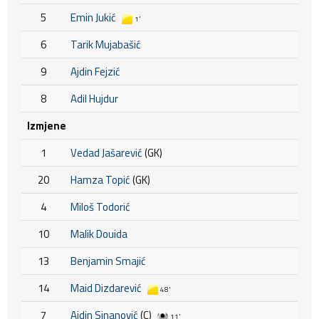
5
Emin Jukić
1'
6
Tarik Mujabašić
9
Ajdin Fejzić
8
Adil Hujdur
Izmjene
1
Vedad Jašarević
(GK)
20
Hamza Topić
(GK)
4
Miloš Todorić
10
Malik Douida
13
Benjamin Smajić
14
Maid Dizdarević
48'
7
Ajdin Sinanović
(C)
11'