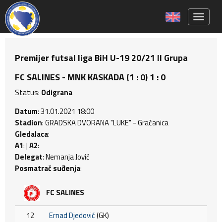
Toggle 
Premijer futsal liga BiH U-19 20/21 II Grupa
FC SALINES - MNK KASKADA (1 : 0) 1 : 0
Status:
Odigrana
Datum
: 31.01.2021 18:00
Stadion
: GRADSKA DVORANA "LUKE" - Gračanica
Gledalaca
:
A1
: |
A2
:
Delegat
: Nemanja Jović
Posmatrač suđenja
:
FC SALINES
12
Ernad Djedović
(GK)