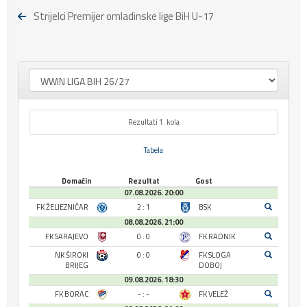
Strijelci Premijer omladinske lige BiH U-17
Rezultati 1. kola
Tabela
Domaćin
Rezultat
Gost
07.08.2026. 20:00
FK ŽELJEZNIČAR
2 : 1
BSK
08.08.2026. 21:00
FK SARAJEVO
0 : 0
FK RADNIK
NK ŠIROKI
0 : 0
FK SLOGA
BRIJEG
DOBOJ
09.08.2026. 18:30
FK BORAC
- : -
FK VELEŽ