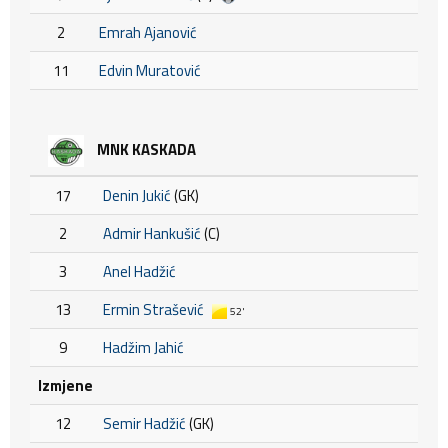
2
Emrah Ajanović
11
Edvin Muratović
MNK KASKADA
17
Denin Jukić
(GK)
2
Admir Hankušić
(C)
3
Anel Hadžić
13
Ermin Strašević
52'
9
Hadžim Jahić
Izmjene
12
Semir Hadžić
(GK)