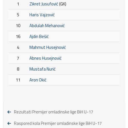
1
Zikret Jusufović
(GK)
5
Haris Vajzović
10
Abdulah Mehanović
16
Ajdin Bešić
4
Mahmut Husejnović
7
Abnes Husejnović
8
Mustafa Nurić
11
Aron Okić
Rezultati Premijer omladinske lige BiH U-17
Raspored kola Premijer omladinske lige BiH U-17