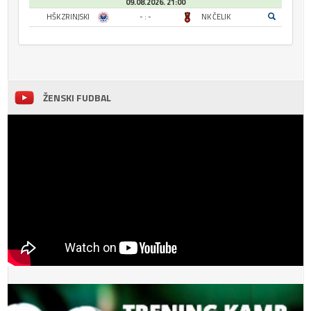
09.08.2026. 21:00
HŠK ZRINJSKI
- : -
NK ČELIK
ŽENSKI FUDBAL