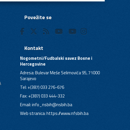
Povežite se
Kontakt
Nogometni/Fudbalski savez Bosne i
Hercegovine
Adresa: Bulevar Meše Selimovića 95, 71000
Sarajevo
A
Tel: +(387) 033 276-676
Fax: +(387) 033 444-332
Email:
info_nsbih@nsbih.ba
Web stranica: https://www.nfsbih.ba