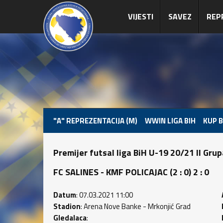
VIJESTI
SAVEZ
REP
"A" REPREZENTACIJA (M)
WWIN LIGA BIH
KUP B
Premijer futsal liga BiH U-19 20/21 II Gru
FC SALINES - KMF POLICAJAC (2 : 0) 2 : 0
Datum
: 07.03.2021 11:00
Stadion
: Arena Nove Banke - Mrkonjić Grad
Gledalaca
: