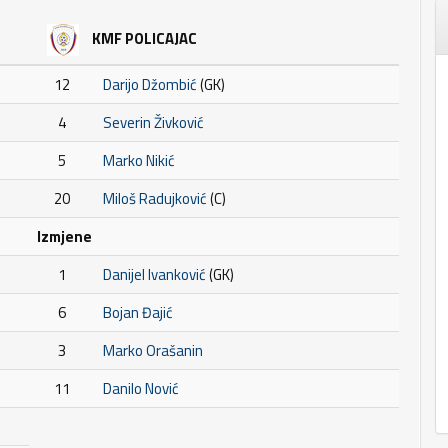
KMF POLICAJAC
12
Darijo Džombić
(GK)
4
Severin Živković
5
Marko Nikić
20
Miloš Radujković
(C)
Izmjene
1
Danijel Ivanković
(GK)
6
Bojan Đajić
3
Marko Orašanin
11
Danilo Nović