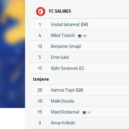
FC SALINES
1
Vedad Jašarević
(GK)
4
Miloš Todorić
10'
13
Benjamin Smajić
5
Emin Jukić
17
Ajdin Sinanović
(C)
Izmjene
20
Hamza Topić
(GK)
10
Malik Douida
15
Maid Dizdarević
11'
3
Amar H.Abdić