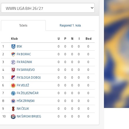
Tabela
Raspored 1. kola
Klub
U
P
N
I
Bod
1
BSK
0
0
0
0
0
2
FK BORAC
0
0
0
0
0
3
FK RADNIK
0
0
0
0
0
4
FK SARAJEVO
0
0
0
0
0
5
FK SLOGA DOBOJ
0
0
0
0
0
6
FK VELEŽ
0
0
0
0
0
7
FK ŽELJEZNIČAR
0
0
0
0
0
8
HŠK ZRINJSKI
0
0
0
0
0
9
NK ČELIK
0
0
0
0
0
10
NK ŠIROKI BRIJEG
0
0
0
0
0