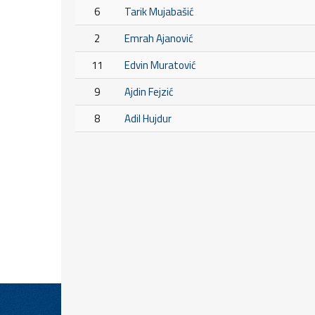
6
Tarik Mujabašić
2
Emrah Ajanović
11
Edvin Muratović
9
Ajdin Fejzić
8
Adil Hujdur