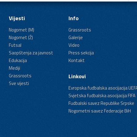
Vijesti
Info
Nogomet (M)
Grassroots
Nogomet (Ž)
Galerije
Futsal
Video
Saopštenja za javnost
Press sekcija
Edukacija
Kontakt
Mediji
Grassroots
Linkovi
Sve vijesti
Evropska fudbalska asocijacija UEF
Svjetska fudbalska asocijacija FIFA
Fudbalski savez Republike Srpske
Nogometni savez Federacije BiH