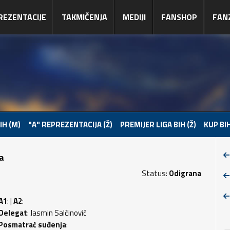
REZENTACIJE
TAKMIČENJA
MEDIJI
FANSHOP
FAN
IH (M)
"A" REPREZENTACIJA (Ž)
PREMIJER LIGA BIH (Ž)
KUP BIH
pa
Status:
Odigrana
A1
: |
A2
:
Delegat
: Jasmin Salčinović
Posmatrač suđenja
: