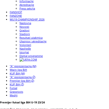
Informacije
Akreditacije
Press sekcija
FANSHOP
FANZONE
WU19 CHAMPIONSHIP 2026
Naslovna
Novosti
Gradovi
Stadioni
Rezultati utakmica
Ulaznice i akreditacije
Volonteri
Naslijeđe
Istorijat
Digital programme
"A" reprezentacija (M)
Wwin liga BiH
KUP BiH (M)
"A" reprezentacija (Ž)
Premijer liga BiH (Ž)
KUP BiH (Ž)
Futsal
Grassroots
Mediji
Premijer futsal liga BiH U-19 23/24