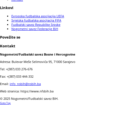
Linkovi
Evropska fudbalska asocijacija UEFA
Svjetska fudbalska asocijacija FIFA
Fudbalski savez Republike Srpske
Nogometni savez Federacije BiH
Povežite se
Kontakt
Nogometni/Fudbalski savez Bosne i Hercegovine
Adresa: Bulevar Meše Selimovića 95, 71000 Sarajevo
Tel: +(387) 033 276-676
Fax: +(387) 033 444-332
Email:
info_nsbih@nsbih.ba
Web stranica: https://www.nfsbih.ba
© 2025 Nogometni/Fudbalski savez BiH.
Goto Top