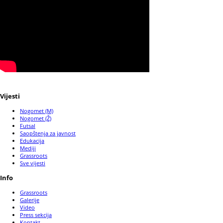
Vijesti
Nogomet (M)
Nogomet (Ž)
Futsal
Saopštenja za javnost
Edukacija
Mediji
Grassroots
Sve vijesti
Info
Grassroots
Galerije
Video
Press sekcija
Kontakt