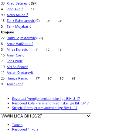
33
Rijad Bećarević
(GK)
4
Riad Avdić
12'
99
Aldin Alikadić
15
Tarik Rahmanović
(C)
3'
64'
5
Tarik Mujabašić
Izmjene
22
Haris Bajraktarević
(GK)
8
Amar Hadžiabdić
3
Mirza Kurević
4'
10'
16'
16
Amar Ćosić
7
Faris Parić
10
Aid Salčinović
11
Arslan Dizdarević
25
Hamza Ramić
17'
50'
50'
65'
9
Amer Fatić
Rezultati Premijer omladinske lige BiH U-17
Raspored kola Premijer omladinske lige BiH U-17
Strijelci Premijer omladinske lige BiH U-17
Tabela
Raspored 1. kola