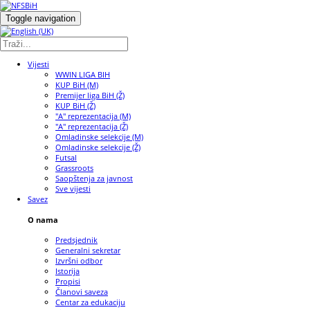
Toggle navigation
Vijesti
WWIN LIGA BIH
KUP BiH (M)
Premijer liga BiH (Ž)
KUP BiH (Ž)
"A" reprezentacija (M)
"A" reprezentacija (Ž)
Omladinske selekcije (M)
Omladinske selekcije (Ž)
Futsal
Grassroots
Saopštenja za javnost
Sve vijesti
Savez
O nama
Predsjednik
Generalni sekretar
Izvršni odbor
Istorija
Propisi
Članovi saveza
Centar za edukaciju