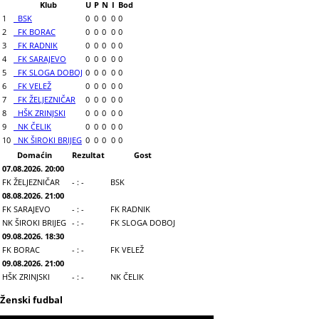
Klub
U
P
N
I
Bod
1
BSK
0
0
0
0
0
2
FK BORAC
0
0
0
0
0
3
FK RADNIK
0
0
0
0
0
4
FK SARAJEVO
0
0
0
0
0
5
FK SLOGA DOBOJ
0
0
0
0
0
6
FK VELEŽ
0
0
0
0
0
7
FK ŽELJEZNIČAR
0
0
0
0
0
8
HŠK ZRINJSKI
0
0
0
0
0
9
NK ČELIK
0
0
0
0
0
10
NK ŠIROKI BRIJEG
0
0
0
0
0
Domaćin
Rezultat
Gost
07.08.2026. 20:00
FK ŽELJEZNIČAR
- : -
BSK
08.08.2026. 21:00
FK SARAJEVO
- : -
FK RADNIK
NK ŠIROKI BRIJEG
- : -
FK SLOGA DOBOJ
09.08.2026. 18:30
FK BORAC
- : -
FK VELEŽ
09.08.2026. 21:00
HŠK ZRINJSKI
- : -
NK ČELIK
Ženski fudbal