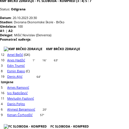
KMF BRČKO ZDRAVLJE - FC SLOBODA - KOMPRED (3 : 4) 5 : 7
Status:
Odigrana
Datum
: 20.10.2023 20:30
Stadion
: Dvorana Ekonomske škole - Brčko
Gledalaca
: 100
A1
: |
A2
:
Delegat
: Mišić Novislav (Derventa)
Posmatrač suđenja
:
KMF BRČKO ZDRAVLJE
12
Amel Bečić
(GK)
10
Anes Hadžić
1'
16'
63'
3
Edin Trumić
8
Esmin Đapo
(C)
19
Denis Aljić
64'
Izmjene
5
Arnes Ramović
16
Ivo Radošević
11
Mevludin Fazlović
4
Danis Peljto
6
Ahmed Bajramović
20'
9
Kenan Čorhodžić
57'
FC SLOBODA - KOMPRED