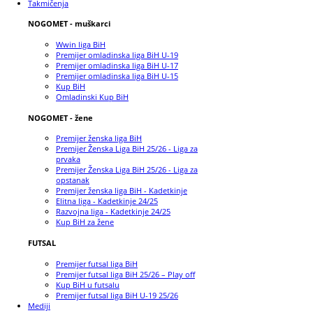
Takmičenja
NOGOMET - muškarci
Wwin liga BiH
Premijer omladinska liga BiH U-19
Premijer omladinska liga BiH U-17
Premijer omladinska liga BiH U-15
Kup BiH
Omladinski Kup BiH
NOGOMET - žene
Premijer ženska liga BiH
Premijer Ženska Liga BiH 25/26 - Liga za
prvaka
Premijer Ženska Liga BiH 25/26 - Liga za
opstanak
Premijer ženska liga BiH - Kadetkinje
Elitna liga - Kadetkinje 24/25
Razvojna liga - Kadetkinje 24/25
Kup BiH za žene
FUTSAL
Premijer futsal liga BiH
Premijer futsal liga BiH 25/26 – Play off
Kup BiH u futsalu
Premijer futsal liga BiH U-19 25/26
Mediji