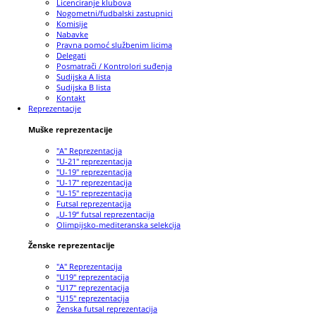
Licenciranje klubova
Nogometni/fudbalski zastupnici
Komisije
Nabavke
Pravna pomoć službenim licima
Delegati
Posmatrači / Kontrolori suđenja
Sudijska A lista
Sudijska B lista
Kontakt
Reprezentacije
Muške reprezentacije
"A" Reprezentacija
"U-21" reprezentacija
"U-19" reprezentacija
"U-17" reprezentacija
"U-15" reprezentacija
Futsal reprezentacija
„U-19“ futsal reprezentacija
Olimpijsko-mediteranska selekcija
Ženske reprezentacije
"A" Reprezentacija
"U19" reprezentacija
"U17" reprezentacija
"U15" reprezentacija
Ženska futsal reprezentacija