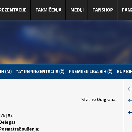
REZENTACIJE
TAKMIČENJA
MEDIJI
FANSHOP
FAN
IH (M)
"A" REPREZENTACIJA (Ž)
PREMIJER LIGA BIH (Ž)
KUP BIH
Status:
Odigrana
A1
: |
A2
:
Delegat
:
Posmatrač suđenja
: