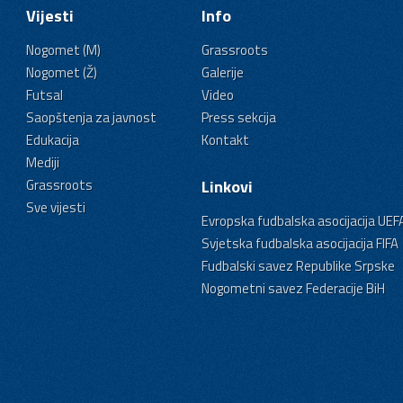
Vijesti
Info
Nogomet (M)
Grassroots
Nogomet (Ž)
Galerije
Futsal
Video
Saopštenja za javnost
Press sekcija
Edukacija
Kontakt
Mediji
Grassroots
Linkovi
Sve vijesti
Evropska fudbalska asocijacija UEF
Svjetska fudbalska asocijacija FIFA
Fudbalski savez Republike Srpske
Nogometni savez Federacije BiH