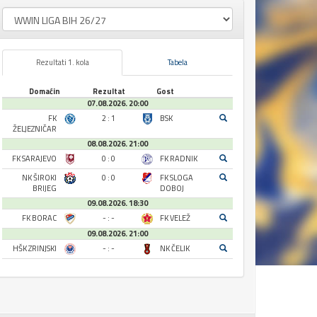
Rezultati 1. kola
Tabela
Domaćin
Rezultat
Gost
07.08.2026. 20:00
FK
2 : 1
BSK
ŽELJEZNIČAR
08.08.2026. 21:00
FK SARAJEVO
0 : 0
FK RADNIK
NK ŠIROKI
0 : 0
FK SLOGA
BRIJEG
DOBOJ
09.08.2026. 18:30
FK BORAC
- : -
FK VELEŽ
09.08.2026. 21:00
HŠK ZRINJSKI
- : -
NK ČELIK