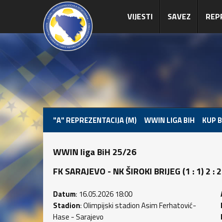
VIJESTI
SAVEZ
REP
"A" REPREZENTACIJA (M)
WWIN LIGA BIH
KUP B
WWIN liga BiH 25/26
FK SARAJEVO - NK ŠIROKI BRIJEG (1 : 1) 2 : 2
Datum
: 16.05.2026 18:00
Stadion
: Olimpijski stadion Asim Ferhatović-
Hase - Sarajevo