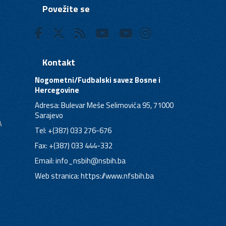
Povežite se
Kontakt
Nogometni/Fudbalski savez Bosne i
Hercegovine
Adresa: Bulevar Meše Selimovića 95, 71000
Sarajevo
A
Tel: +(387) 033 276-676
Fax: +(387) 033 444-332
Email:
info_nsbih@nsbih.ba
Web stranica: https://www.nfsbih.ba