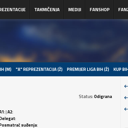
REZENTACIJE
TAKMIČENJA
MEDIJI
FANSHOP
FAN
IH (M)
"A" REPREZENTACIJA (Ž)
PREMIJER LIGA BIH (Ž)
KUP BIH
Status:
Odigrana
A1
: |
A2
:
Delegat
:
Posmatrač suđenja
: