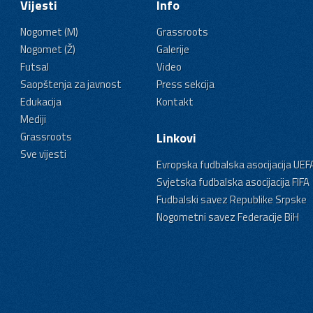
Vijesti
Info
Nogomet (M)
Grassroots
Nogomet (Ž)
Galerije
Futsal
Video
Saopštenja za javnost
Press sekcija
Edukacija
Kontakt
Mediji
Grassroots
Linkovi
Sve vijesti
Evropska fudbalska asocijacija UEF
Svjetska fudbalska asocijacija FIFA
Fudbalski savez Republike Srpske
Nogometni savez Federacije BiH