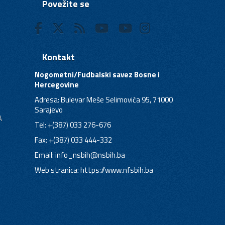
Povežite se
Kontakt
Nogometni/Fudbalski savez Bosne i
Hercegovine
Adresa: Bulevar Meše Selimovića 95, 71000
Sarajevo
A
Tel: +(387) 033 276-676
Fax: +(387) 033 444-332
Email:
info_nsbih@nsbih.ba
Web stranica: https://www.nfsbih.ba