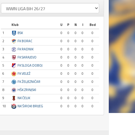
Klub
U
P
N
I
Bod
1
BSK
0
0
0
0
0
2
FK BORAC
0
0
0
0
0
3
FK RADNIK
0
0
0
0
0
4
FK SARAJEVO
0
0
0
0
0
5
FK SLOGA DOBOJ
0
0
0
0
0
6
FK VELEŽ
0
0
0
0
0
7
FK ŽELJEZNIČAR
0
0
0
0
0
8
HŠK ZRINJSKI
0
0
0
0
0
9
NK ČELIK
0
0
0
0
0
10
NK ŠIROKI BRIJEG
0
0
0
0
0