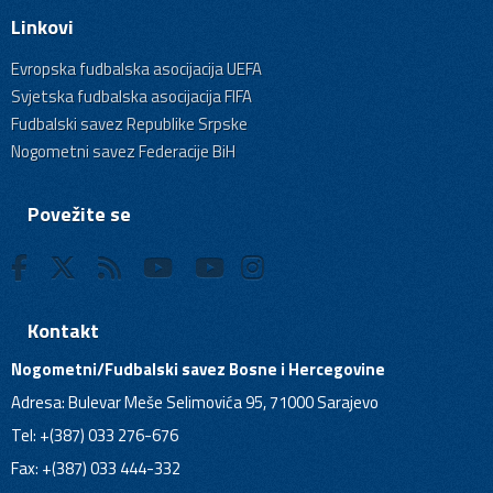
Linkovi
Evropska fudbalska asocijacija UEFA
Svjetska fudbalska asocijacija FIFA
Fudbalski savez Republike Srpske
Nogometni savez Federacije BiH
Povežite se
Kontakt
Nogometni/Fudbalski savez Bosne i Hercegovine
Adresa: Bulevar Meše Selimovića 95, 71000 Sarajevo
Tel: +(387) 033 276-676
Fax: +(387) 033 444-332