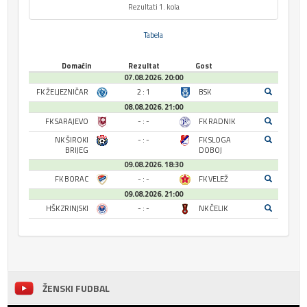
Rezultati 1. kola
Tabela
Domaćin
Rezultat
Gost
07.08.2026. 20:00
FK ŽELJEZNIČAR
2 : 1
BSK
08.08.2026. 21:00
FK SARAJEVO
- : -
FK RADNIK
NK ŠIROKI
- : -
FK SLOGA
BRIJEG
DOBOJ
09.08.2026. 18:30
FK BORAC
- : -
FK VELEŽ
09.08.2026. 21:00
HŠK ZRINJSKI
- : -
NK ČELIK
ŽENSKI FUDBAL