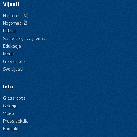
Vijesti
Nogomet (M)
Nogomet (Ž)
Futsal
Saopštenja za javnost
Edukacija
Mediji
Grassroots
Sve vijesti
Info
Grassroots
Galerije
Video
Press sekcija
Kontakt