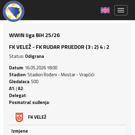
Toggle 
WWIN liga BiH 25/26
FK VELEŽ - FK RUDAR PRIJEDOR (3 : 2) 4 : 2
Status:
Odigrana
Datum
: 16.05.2026 18:00
Stadion
: Stadion Rođeni - Mostar - Vrapčići
Gledalaca
: 500
A1
: |
A2
:
Delegat
:
Posmatrač suđenja
:
FK VELEŽ
Izmjene