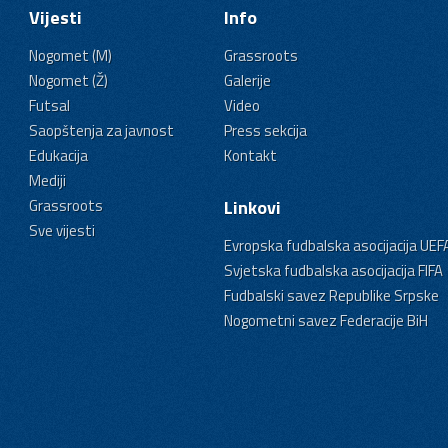
Vijesti
Info
Nogomet (M)
Grassroots
Nogomet (Ž)
Galerije
Futsal
Video
Saopštenja za javnost
Press sekcija
Edukacija
Kontakt
Mediji
Grassroots
Linkovi
Sve vijesti
Evropska fudbalska asocijacija UEF
Svjetska fudbalska asocijacija FIFA
Fudbalski savez Republike Srpske
Nogometni savez Federacije BiH