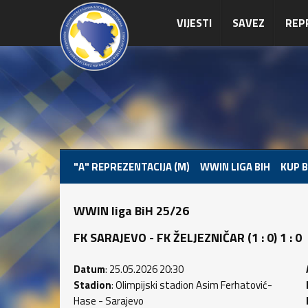
VIJESTI
SAVEZ
REP
"A" REPREZENTACIJA (M)
WWIN LIGA BIH
KUP B
WWIN liga BiH 25/26
FK SARAJEVO - FK ŽELJEZNIČAR (1 : 0) 1 : 0
Datum
: 25.05.2026 20:30
Stadion
: Olimpijski stadion Asim Ferhatović-
Hase - Sarajevo