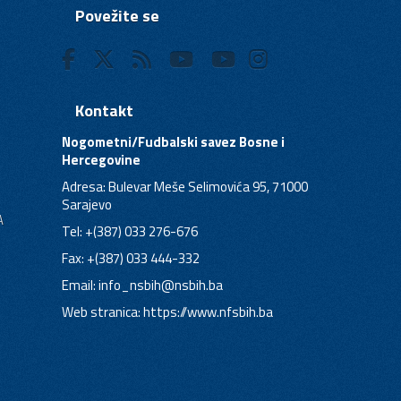
Povežite se
Kontakt
Nogometni/Fudbalski savez Bosne i
Hercegovine
Adresa: Bulevar Meše Selimovića 95, 71000
Sarajevo
A
Tel: +(387) 033 276-676
Fax: +(387) 033 444-332
Email:
info_nsbih@nsbih.ba
Web stranica: https://www.nfsbih.ba