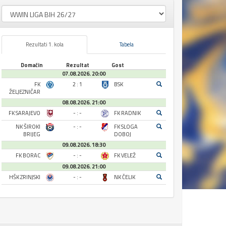
Rezultati 1. kola
Tabela
Domaćin
Rezultat
Gost
07.08.2026. 20:00
FK
2 : 1
BSK
ŽELJEZNIČAR
08.08.2026. 21:00
FK SARAJEVO
- : -
FK RADNIK
NK ŠIROKI
- : -
FK SLOGA
BRIJEG
DOBOJ
09.08.2026. 18:30
FK BORAC
- : -
FK VELEŽ
09.08.2026. 21:00
HŠK ZRINJSKI
- : -
NK ČELIK