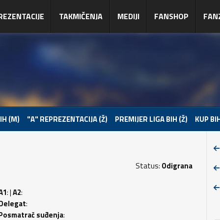
REZENTACIJE
TAKMIČENJA
MEDIJI
FANSHOP
FAN
IH (M)
"A" REPREZENTACIJA (Ž)
PREMIJER LIGA BIH (Ž)
KUP BIH
Status:
Odigrana
A1
: |
A2
:
Delegat
:
Posmatrač suđenja
: