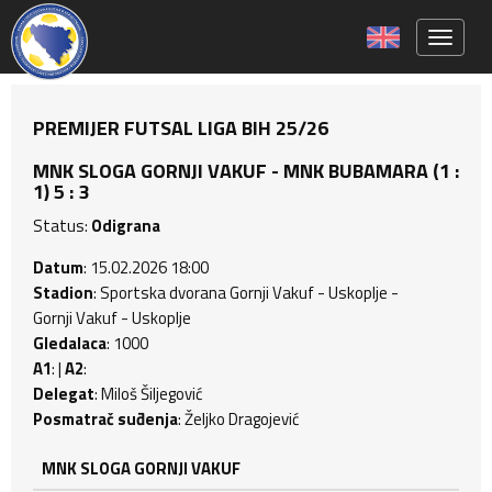
Toggle 
PREMIJER FUTSAL LIGA BIH 25/26
MNK SLOGA GORNJI VAKUF - MNK BUBAMARA (1 :
1) 5 : 3
Status:
Odigrana
Datum
: 15.02.2026 18:00
Stadion
: Sportska dvorana Gornji Vakuf - Uskoplje -
Gornji Vakuf - Uskoplje
Gledalaca
: 1000
A1
: |
A2
:
Delegat
: Miloš Šiljegović
Posmatrač suđenja
: Željko Dragojević
MNK SLOGA GORNJI VAKUF