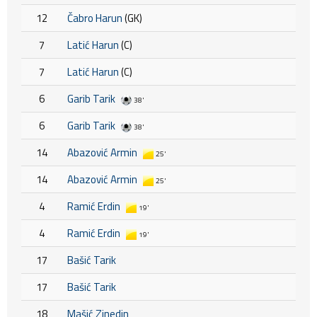
12
Čabro Harun
(GK)
7
Latić Harun
(C)
7
Latić Harun
(C)
6
Garib Tarik
38'
6
Garib Tarik
38'
14
Abazović Armin
25'
14
Abazović Armin
25'
4
Ramić Erdin
19'
4
Ramić Erdin
19'
17
Bašić Tarik
17
Bašić Tarik
18
Mašić Zinedin