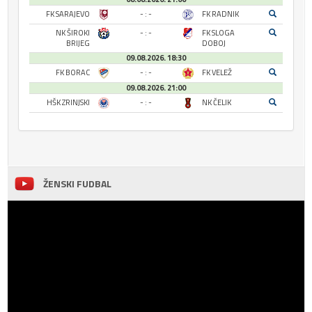
FK SARAJEVO
- : -
FK RADNIK
NK ŠIROKI
- : -
FK SLOGA
BRIJEG
DOBOJ
09.08.2026. 18:30
FK BORAC
- : -
FK VELEŽ
09.08.2026. 21:00
HŠK ZRINJSKI
- : -
NK ČELIK
ŽENSKI FUDBAL