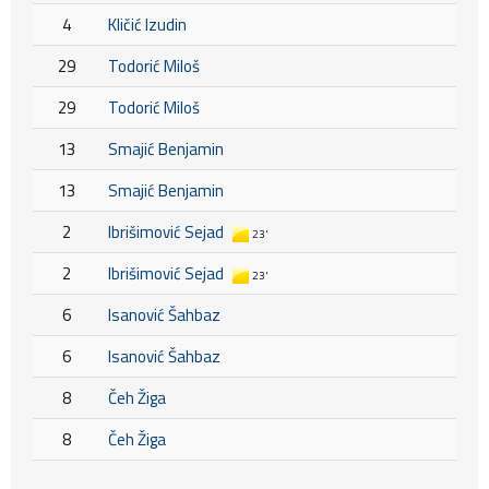
4
Kličić Izudin
29
Todorić Miloš
29
Todorić Miloš
13
Smajić Benjamin
13
Smajić Benjamin
2
Ibrišimović Sejad
23'
2
Ibrišimović Sejad
23'
6
Isanović Šahbaz
6
Isanović Šahbaz
8
Čeh Žiga
8
Čeh Žiga