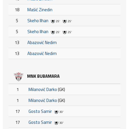
18
Mašić Zinedin
5
Skeho Ilhan
25'
25'
5
Skeho Ilhan
25'
25'
13
Abazović Nedim
13
Abazović Nedim
MNK BUBAMARA
1
Milanović Darko
(GK)
1
Milanović Darko
(GK)
17
Gosto Samir
30'
17
Gosto Samir
30'