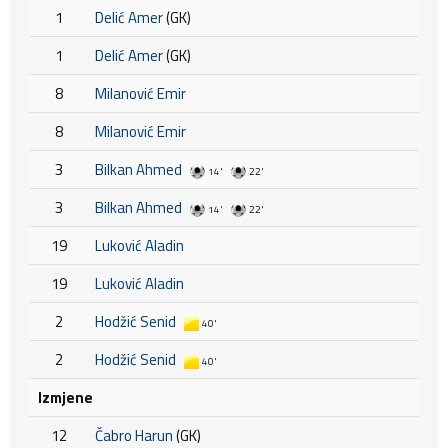
1
Delić Amer
(GK)
1
Delić Amer
(GK)
8
Milanović Emir
8
Milanović Emir
3
Bilkan Ahmed
14'
22'
3
Bilkan Ahmed
14'
22'
19
Luković Aladin
19
Luković Aladin
2
Hodžić Senid
40'
2
Hodžić Senid
40'
Izmjene
12
Čabro Harun
(GK)