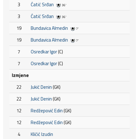
3
Ćatić Srđan
36'
3
Ćatić Srđan
36'
19
Bundavica Almedin
7'
19
Bundavica Almedin
7'
7
Osredkar Igor
(C)
7
Osredkar Igor
(C)
Izmjene
22
Jukić Denin
(GK)
22
Jukić Denin
(GK)
12
Redžepović Edin
(GK)
12
Redžepović Edin
(GK)
4
Kličić Izudin