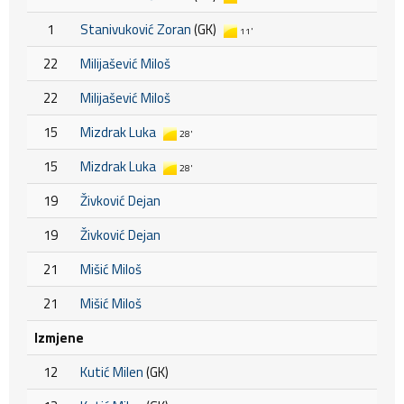
1
Stanivuković Zoran
(GK)
11'
22
Milijašević Miloš
22
Milijašević Miloš
15
Mizdrak Luka
28'
15
Mizdrak Luka
28'
19
Živković Dejan
19
Živković Dejan
21
Mišić Miloš
21
Mišić Miloš
Izmjene
12
Kutić Milen
(GK)