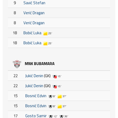
9
Savić Stefan
8
Verić Dragan
8
Verić Dragan
18
Bobić Luka
25'
18
Bobić Luka
25'
MNK BUBAMARA
22
Jukić Denin
(GK)
15'
22
Jukić Denin
(GK)
15'
15
Bosnić Edvin
8'
37'
15
Bosnić Edvin
8'
37'
17
Gosto Samir
12'
36'