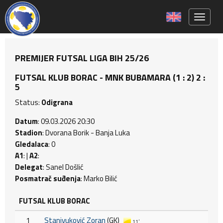
Toggle 
PREMIJER FUTSAL LIGA BIH 25/26
FUTSAL KLUB BORAC - MNK BUBAMARA (1 : 2) 2 :
5
Status:
Odigrana
Datum
: 09.03.2026 20:30
Stadion
: Dvorana Borik - Banja Luka
Gledalaca
: 0
A1
: |
A2
:
Delegat
: Sanel Došlić
Posmatrač suđenja
: Marko Bilić
FUTSAL KLUB BORAC
1
Stanivuković Zoran
(GK)
11'