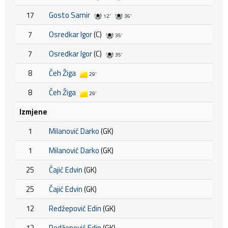
17
Gosto Samir
12'
36'
7
Osredkar Igor
(C)
35'
7
Osredkar Igor
(C)
35'
8
Čeh Žiga
29'
8
Čeh Žiga
29'
Izmjene
1
Milanović Darko
(GK)
1
Milanović Darko
(GK)
25
Čajić Edvin
(GK)
25
Čajić Edvin
(GK)
12
Redžepović Edin
(GK)
12
Redžepović Edin
(GK)