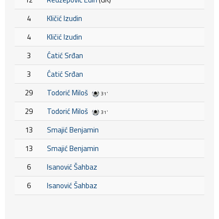
4
Kličić Izudin
4
Kličić Izudin
3
Ćatić Srđan
3
Ćatić Srđan
29
Todorić Miloš
31'
29
Todorić Miloš
31'
13
Smajić Benjamin
13
Smajić Benjamin
6
Isanović Šahbaz
6
Isanović Šahbaz