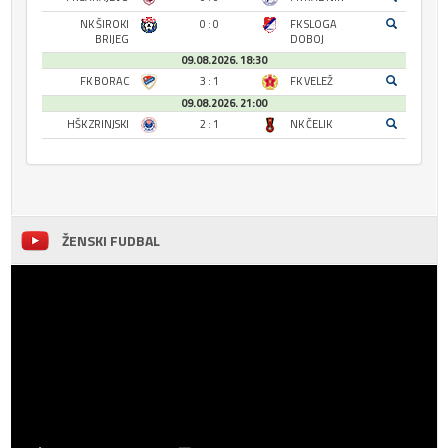
NK ŠIROKI
0 : 0
FK SLOGA
BRIJEG
DOBOJ
09.08.2026. 18:30
FK BORAC
3 : 1
FK VELEŽ
09.08.2026. 21:00
HŠK ZRINJSKI
2 : 1
NK ČELIK
ŽENSKI FUDBAL