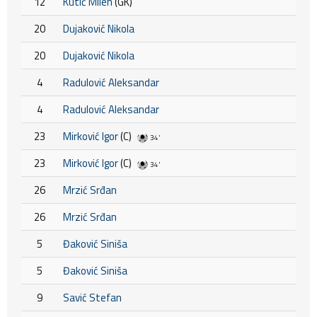
12
Kutić Milen
(GK)
20
Dujaković Nikola
20
Dujaković Nikola
4
Radulović Aleksandar
4
Radulović Aleksandar
23
Mirković Igor
(C)
34'
23
Mirković Igor
(C)
34'
26
Mrzić Srđan
26
Mrzić Srđan
5
Đaković Siniša
5
Đaković Siniša
9
Savić Stefan