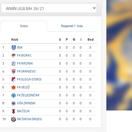
Tabela
Raspored 1. kola
Klub
U
P
N
I
Bod
1
BSK
0
0
0
0
0
2
FK BORAC
0
0
0
0
0
3
FK RADNIK
0
0
0
0
0
4
FK SARAJEVO
0
0
0
0
0
5
FK SLOGA DOBOJ
0
0
0
0
0
6
FK VELEŽ
0
0
0
0
0
7
FK ŽELJEZNIČAR
0
0
0
0
0
8
HŠK ZRINJSKI
0
0
0
0
0
9
NK ČELIK
0
0
0
0
0
10
NK ŠIROKI BRIJEG
0
0
0
0
0