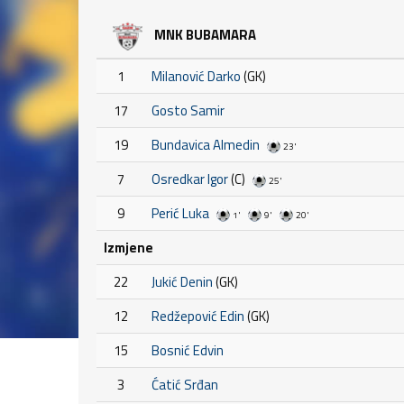
MNK BUBAMARA
1
Milanović Darko
(GK)
17
Gosto Samir
19
Bundavica Almedin
23'
7
Osredkar Igor
(C)
25'
9
Perić Luka
1'
9'
20'
Izmjene
22
Jukić Denin
(GK)
12
Redžepović Edin
(GK)
15
Bosnić Edvin
3
Ćatić Srđan