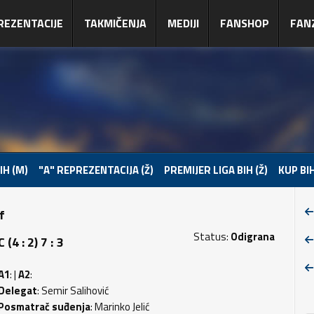
REZENTACIJE
TAKMIČENJA
MEDIJI
FANSHOP
FAN
IH (M)
"A" REPREZENTACIJA (Ž)
PREMIJER LIGA BIH (Ž)
KUP BIH
f
Status:
Odigrana
 : 2) 7 : 3
A1
: |
A2
:
Delegat
: Semir Salihović
Posmatrač suđenja
: Marinko Jelić