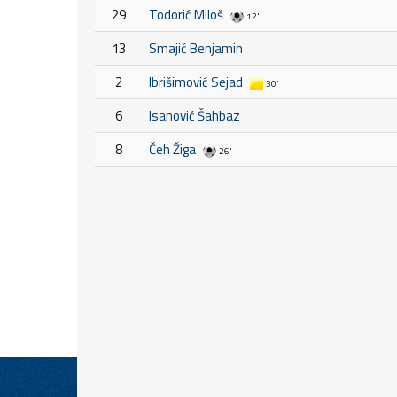
29
Todorić Miloš
12'
13
Smajić Benjamin
2
Ibrišimović Sejad
30'
6
Isanović Šahbaz
8
Čeh Žiga
26'