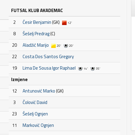
FUTSAL KLUB AKADEMAC
2
Ćesir Benjamin
(GK)
12'
8
Šešelj Predrag
(C)
20
Aladžić Marijo
20'
20'
22
Costa Dos Santos Gregory
19
Lima De Sousa Igor Raphael
14'
35'
Izmjene
12
Antunović Marko
(GK)
3
Čolović David
23
Šešelj Ognjen
11
Marković Ognjen