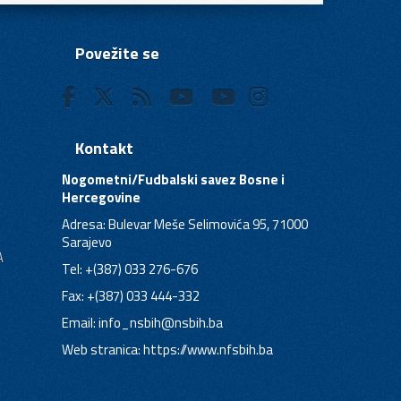
Povežite se
Kontakt
Nogometni/Fudbalski savez Bosne i
Hercegovine
Adresa: Bulevar Meše Selimovića 95, 71000
Sarajevo
A
Tel: +(387) 033 276-676
Fax: +(387) 033 444-332
Email:
info_nsbih@nsbih.ba
Web stranica: https://www.nfsbih.ba