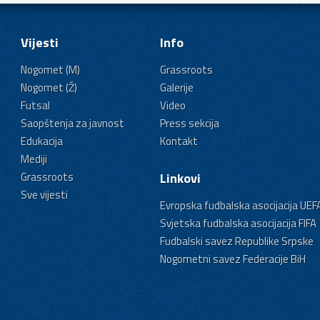
Vijesti
Info
Nogomet (M)
Grassroots
Nogomet (Ž)
Galerije
Futsal
Video
Saopštenja za javnost
Press sekcija
Edukacija
Kontakt
Mediji
Grassroots
Linkovi
Sve vijesti
Evropska fudbalska asocijacija UEF
Svjetska fudbalska asocijacija FIFA
Fudbalski savez Republike Srpske
Nogometni savez Federacije BiH