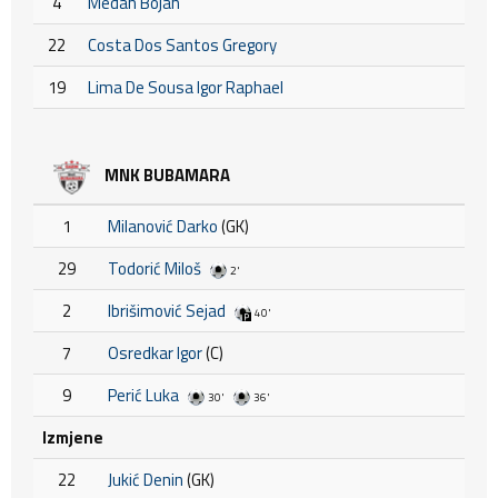
4
Medan Bojan
22
Costa Dos Santos Gregory
19
Lima De Sousa Igor Raphael
MNK BUBAMARA
1
Milanović Darko
(GK)
29
Todorić Miloš
2'
2
Ibrišimović Sejad
40'
7
Osredkar Igor
(C)
9
Perić Luka
30'
36'
Izmjene
22
Jukić Denin
(GK)