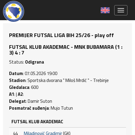
Toggle 
PREMIJER FUTSAL LIGA BIH 25/26 - play off
FUTSAL KLUB AKADEMAC - MNK BUBAMARA (1 :
3) 4 : 7
Status:
Odigrana
Datum
: 07.05.2026 19:00
Stadion
: Sportska dvorana " Miloš Mrdić " - Trebinje
Gledalaca
: 600
A1
: |
A2
:
Delegat
: Damir Suton
Posmatrač suđenja
: Mujo Tutun
FUTSAL KLUB AKADEMAC
44
Miladinović Gradimir
(GK)