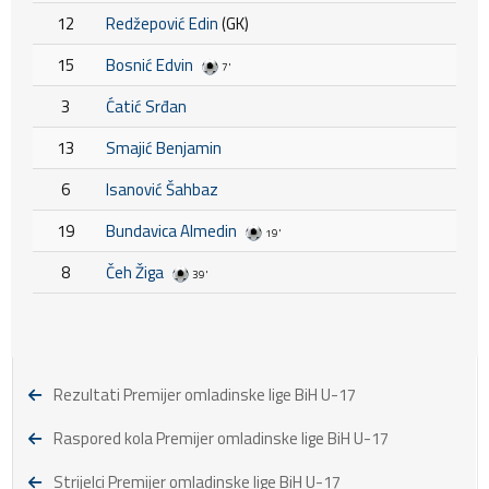
12
Redžepović Edin
(GK)
15
Bosnić Edvin
7'
3
Ćatić Srđan
13
Smajić Benjamin
6
Isanović Šahbaz
19
Bundavica Almedin
19'
8
Čeh Žiga
39'
Rezultati Premijer omladinske lige BiH U-17
Raspored kola Premijer omladinske lige BiH U-17
Strijelci Premijer omladinske lige BiH U-17