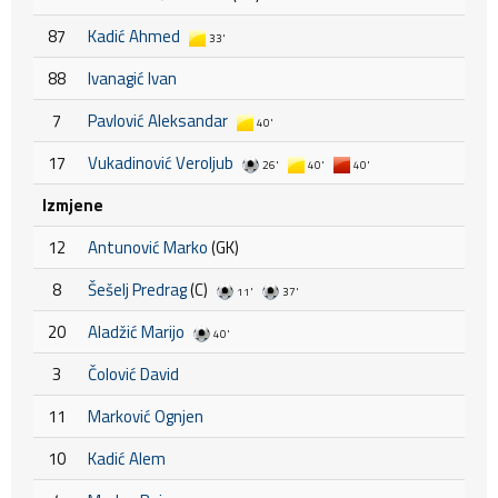
87
Kadić Ahmed
33'
88
Ivanagić Ivan
7
Pavlović Aleksandar
40'
17
Vukadinović Veroljub
26'
40'
40'
Izmjene
12
Antunović Marko
(GK)
8
Šešelj Predrag
(C)
11'
37'
20
Aladžić Marijo
40'
3
Čolović David
11
Marković Ognjen
10
Kadić Alem