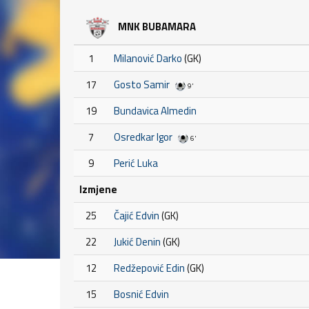
MNK BUBAMARA
1
Milanović Darko
(GK)
17
Gosto Samir
9'
19
Bundavica Almedin
7
Osredkar Igor
6'
9
Perić Luka
Izmjene
25
Čajić Edvin
(GK)
22
Jukić Denin
(GK)
12
Redžepović Edin
(GK)
15
Bosnić Edvin