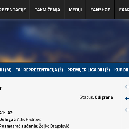
REZENTACIJE
TAKMIČENJA
MEDIJI
FANSHOP
FAN
IH (M)
"A" REPREZENTACIJA (Ž)
PREMIJER LIGA BIH (Ž)
KUP BIH
f
Status:
Odigrana
A1
: |
A2
:
Delegat
: Adis Hadrović
Posmatrač suđenja
: Željko Dragojević