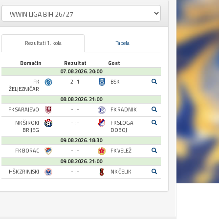
Rezultati 1. kola
Tabela
Domaćin
Rezultat
Gost
07.08.2026. 20:00
FK
2 : 1
BSK
ŽELJEZNIČAR
08.08.2026. 21:00
FK SARAJEVO
- : -
FK RADNIK
NK ŠIROKI
- : -
FK SLOGA
BRIJEG
DOBOJ
09.08.2026. 18:30
FK BORAC
- : -
FK VELEŽ
09.08.2026. 21:00
HŠK ZRINJSKI
- : -
NK ČELIK