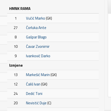
HMNK RAMA
1
Vučić Marko
(GK)
27
Ćorluka Ante
8
Gašpar Blago
10
Ćavar Zvonimir
9
Ivanković Darko
Izmjene
13
Markešić Marin
(GK)
12
Ćališ Ivan
(GK)
24
Dedić Toni
20
Nevistić Duje
(C)