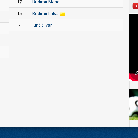
17
Budimir Mario
15
Budimir Luka
5'
7
Juričić Ivan