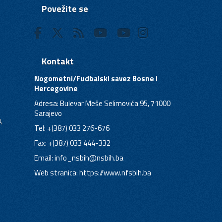
Povežite se
Kontakt
Nogometni/Fudbalski savez Bosne i
Hercegovine
Adresa: Bulevar Meše Selimovića 95, 71000
Sarajevo
A
Tel: +(387) 033 276-676
Fax: +(387) 033 444-332
Email:
info_nsbih@nsbih.ba
Web stranica: https://www.nfsbih.ba