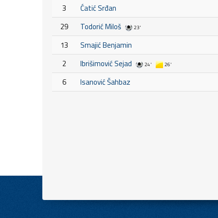
3
Ćatić Srđan
29
Todorić Miloš
23'
13
Smajić Benjamin
2
Ibrišimović Sejad
24'
26'
6
Isanović Šahbaz