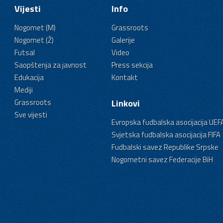
Vijesti
Info
Nogomet (M)
Grassroots
Nogomet (Ž)
Galerije
Futsal
Video
Saopštenja za javnost
Press sekcija
Edukacija
Kontakt
Mediji
Grassroots
Linkovi
Sve vijesti
Evropska fudbalska asocijacija UEF
Svjetska fudbalska asocijacija FIFA
Fudbalski savez Republike Srpske
Nogometni savez Federacije BiH