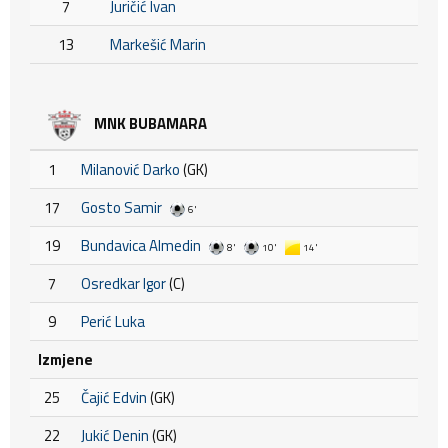
7
Juričić Ivan
13
Markešić Marin
MNK BUBAMARA
1
Milanović Darko
(GK)
17
Gosto Samir
6'
19
Bundavica Almedin
8'
10'
14'
7
Osredkar Igor
(C)
9
Perić Luka
Izmjene
25
Čajić Edvin
(GK)
22
Jukić Denin
(GK)