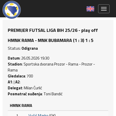
Toggle 
PREMIJER FUTSAL LIGA BIH 25/26 - play off
HMNK RAMA - MNK BUBAMARA (1 : 3) 1 : 5
Status:
Odigrana
Datum
: 26.05.2026 19:30
Stadion
: Sportska dvorana Prozor - Rama - Prozor -
Rama
Gledalaca
: 700
A1
: |
A2
:
Delegat
: Milan Ćurlić
Posmatrač suđenja
: Toni Bandić
HMNK RAMA
1
Vučić Marko
(GK)