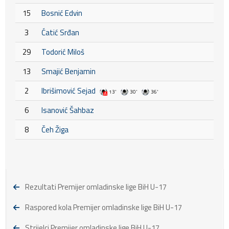
15
Bosnić Edvin
3
Ćatić Srđan
29
Todorić Miloš
13
Smajić Benjamin
2
Ibrišimović Sejad
13'
30'
36'
6
Isanović Šahbaz
8
Čeh Žiga
Rezultati Premijer omladinske lige BiH U-17
Raspored kola Premijer omladinske lige BiH U-17
Strijelci Premijer omladinske lige BiH U-17