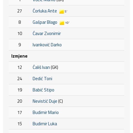
27
Ćorluka Ante
5'
8
Gašpar Blago
10'
10
Ćavar Zvonimir
9
Ivanković Darko
Izmjene
12
Ćališ Ivan
(GK)
24
Dedić Toni
19
Babić Stipo
20
Nevistić Duje
(C)
17
Budimir Mario
15
Budimir Luka