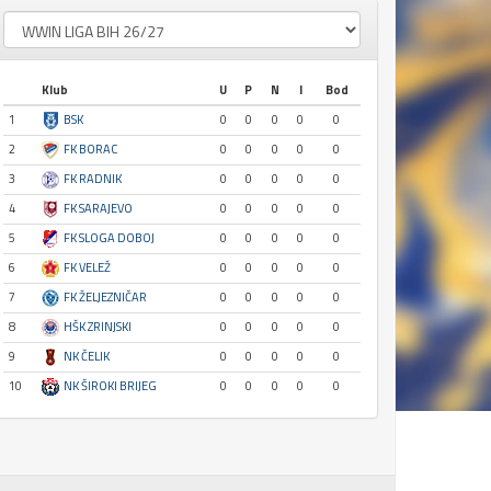
Klub
U
P
N
I
Bod
1
BSK
0
0
0
0
0
2
FK BORAC
0
0
0
0
0
3
FK RADNIK
0
0
0
0
0
4
FK SARAJEVO
0
0
0
0
0
5
FK SLOGA DOBOJ
0
0
0
0
0
6
FK VELEŽ
0
0
0
0
0
7
FK ŽELJEZNIČAR
0
0
0
0
0
8
HŠK ZRINJSKI
0
0
0
0
0
9
NK ČELIK
0
0
0
0
0
10
NK ŠIROKI BRIJEG
0
0
0
0
0