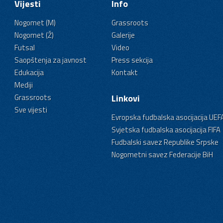
Vijesti
Info
Nogomet (M)
Grassroots
Nogomet (Ž)
Galerije
Futsal
Video
Saopštenja za javnost
Press sekcija
Edukacija
Kontakt
Mediji
Grassroots
Linkovi
Sve vijesti
Evropska fudbalska asocijacija UEF
Svjetska fudbalska asocijacija FIFA
Fudbalski savez Republike Srpske
Nogometni savez Federacije BiH