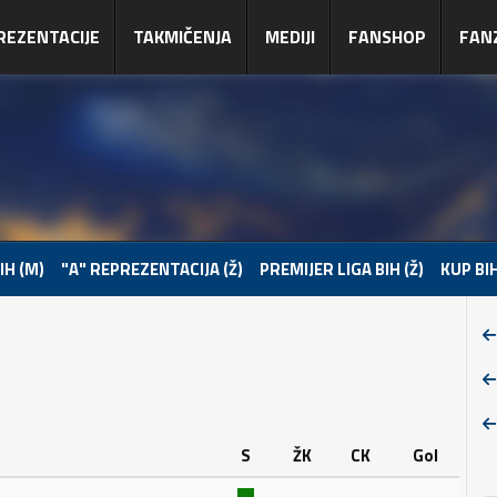
REZENTACIJE
TAKMIČENJA
MEDIJI
FANSHOP
FAN
IH (M)
"A" REPREZENTACIJA (Ž)
PREMIJER LIGA BIH (Ž)
KUP BIH
S
ŽK
CK
Gol