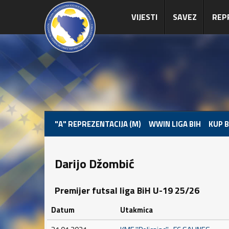
VIJESTI
SAVEZ
REP
"A" REPREZENTACIJA (M)
WWIN LIGA BIH
KUP B
Darijo Džombić
Premijer futsal liga BiH U-19 25/26
Datum
Utakmica