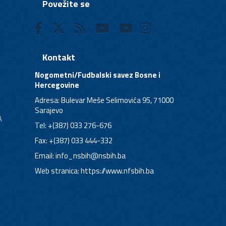
Povežite se
Kontakt
Nogometni/Fudbalski savez Bosne i
Hercegovine
Adresa: Bulevar Meše Selimovića 95, 71000
Sarajevo
A
Tel: +(387) 033 276-676
Fax: +(387) 033 444-332
Email:
info_nsbih@nsbih.ba
Web stranica: https://www.nfsbih.ba