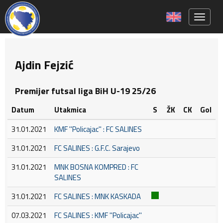
Toggle 
Ajdin Fejzić
Premijer futsal liga BiH U-19 25/26
Datum
Utakmica
S
ŽK
CK
Gol
31.01.2021
KMF ''Policajac'' : FC SALINES
31.01.2021
FC SALINES : G.F.C. Sarajevo
31.01.2021
MNK BOSNA KOMPRED : FC
SALINES
31.01.2021
FC SALINES : MNK KASKADA
07.03.2021
FC SALINES : KMF ''Policajac''