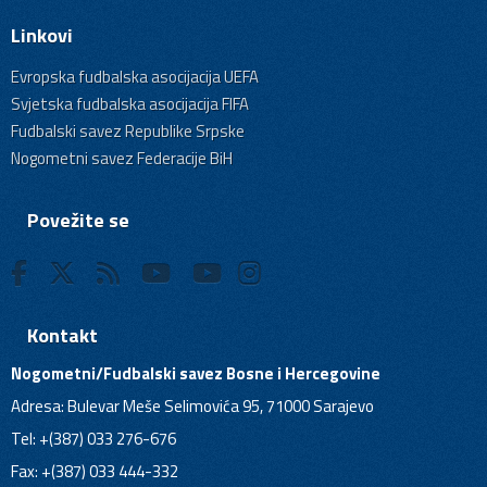
Linkovi
Evropska fudbalska asocijacija UEFA
Svjetska fudbalska asocijacija FIFA
Fudbalski savez Republike Srpske
Nogometni savez Federacije BiH
Povežite se
Kontakt
Nogometni/Fudbalski savez Bosne i Hercegovine
Adresa: Bulevar Meše Selimovića 95, 71000 Sarajevo
Tel: +(387) 033 276-676
Fax: +(387) 033 444-332