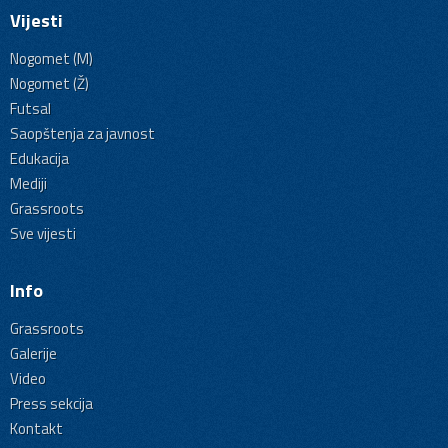
Vijesti
Nogomet (M)
Nogomet (Ž)
Futsal
Saopštenja za javnost
Edukacija
Mediji
Grassroots
Sve vijesti
Info
Grassroots
Galerije
Video
Press sekcija
Kontakt