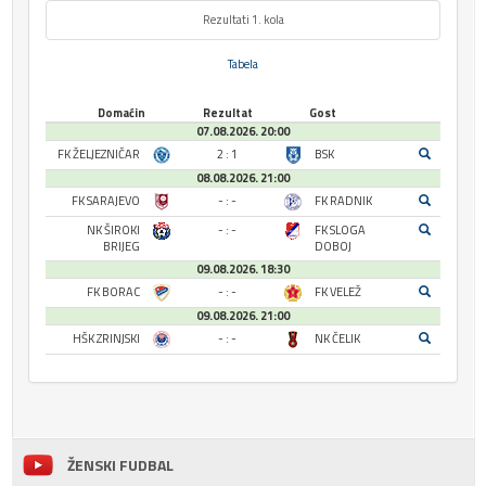
Rezultati 1. kola
Tabela
Domaćin
Rezultat
Gost
07.08.2026. 20:00
FK ŽELJEZNIČAR
2 : 1
BSK
08.08.2026. 21:00
FK SARAJEVO
- : -
FK RADNIK
NK ŠIROKI
- : -
FK SLOGA
BRIJEG
DOBOJ
09.08.2026. 18:30
FK BORAC
- : -
FK VELEŽ
09.08.2026. 21:00
HŠK ZRINJSKI
- : -
NK ČELIK
ŽENSKI FUDBAL