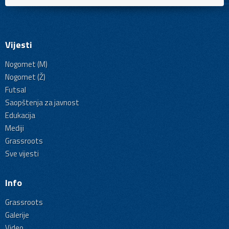
Vijesti
Nogomet (M)
Nogomet (Ž)
Futsal
Saopštenja za javnost
Edukacija
Mediji
Grassroots
Sve vijesti
Info
Grassroots
Galerije
Video