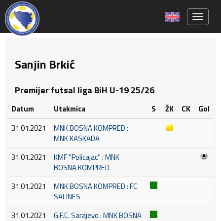
Toggle 
Sanjin Brkić
Premijer futsal liga BiH U-19 25/26
Datum
Utakmica
S
ŽK
CK
Gol
31.01.2021
MNK BOSNA KOMPRED :
MNK KASKADA
31.01.2021
KMF ''Policajac'' : MNK
BOSNA KOMPRED
31.01.2021
MNK BOSNA KOMPRED : FC
SALINES
31.01.2021
G.F.C. Sarajevo : MNK BOSNA