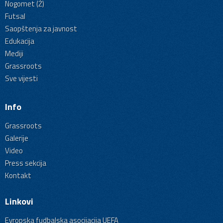
Nogomet (Ž)
Futsal
Saopštenja za javnost
Edukacija
Mediji
Grassroots
Sve vijesti
Info
Grassroots
Galerije
Video
Press sekcija
Kontakt
Linkovi
Evropska fudbalska asocijacija UEFA