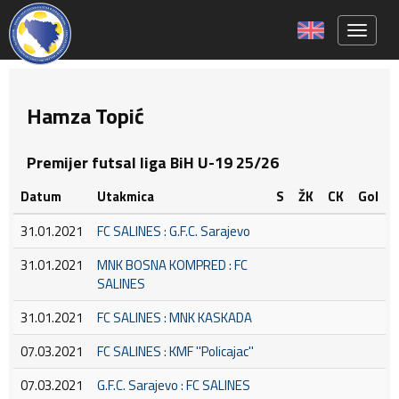
Toggle 
Hamza Topić
Premijer futsal liga BiH U-19 25/26
Datum
Utakmica
S
ŽK
CK
Gol
31.01.2021
FC SALINES : G.F.C. Sarajevo
31.01.2021
MNK BOSNA KOMPRED : FC
SALINES
31.01.2021
FC SALINES : MNK KASKADA
07.03.2021
FC SALINES : KMF ''Policajac''
07.03.2021
G.F.C. Sarajevo : FC SALINES