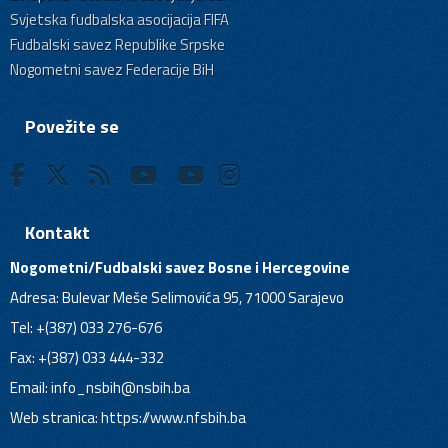
Svjetska fudbalska asocijacija FIFA
Fudbalski savez Republike Srpske
Nogometni savez Federacije BiH
Povežite se
Kontakt
Nogometni/Fudbalski savez Bosne i Hercegovine
Adresa: Bulevar Meše Selimovića 95, 71000 Sarajevo
Tel: +(387) 033 276-676
Fax: +(387) 033 444-332
Email:
info_nsbih@nsbih.ba
Web stranica: https://www.nfsbih.ba