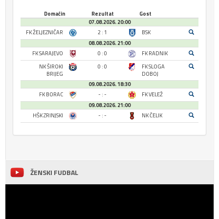
Domaćin
Rezultat
Gost
07.08.2026. 20:00
FK ŽELJEZNIČAR
2 : 1
BSK
08.08.2026. 21:00
FK SARAJEVO
0 : 0
FK RADNIK
NK ŠIROKI
0 : 0
FK SLOGA
BRIJEG
DOBOJ
09.08.2026. 18:30
FK BORAC
- : -
FK VELEŽ
09.08.2026. 21:00
HŠK ZRINJSKI
- : -
NK ČELIK
ŽENSKI FUDBAL