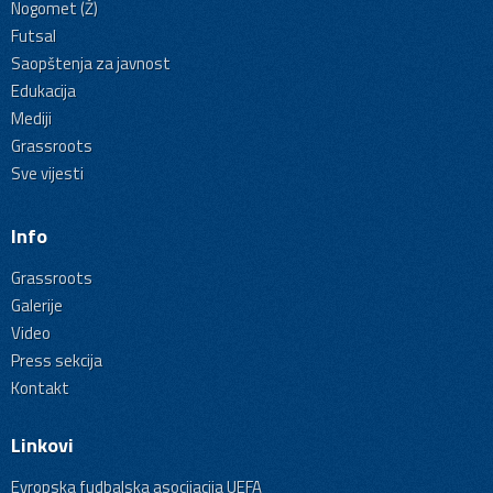
Nogomet (Ž)
Futsal
Saopštenja za javnost
Edukacija
Mediji
Grassroots
Sve vijesti
Info
Grassroots
Galerije
Video
Press sekcija
Kontakt
Linkovi
Evropska fudbalska asocijacija UEFA