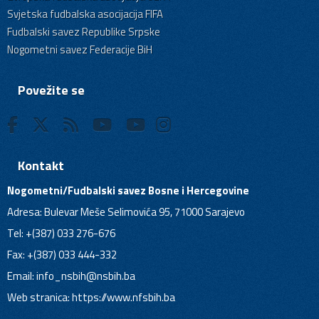
Svjetska fudbalska asocijacija FIFA
Fudbalski savez Republike Srpske
Nogometni savez Federacije BiH
Povežite se
Kontakt
Nogometni/Fudbalski savez Bosne i Hercegovine
Adresa: Bulevar Meše Selimovića 95, 71000 Sarajevo
Tel: +(387) 033 276-676
Fax: +(387) 033 444-332
Email:
info_nsbih@nsbih.ba
Web stranica: https://www.nfsbih.ba