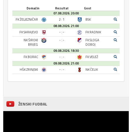
Domaćin
Rezultat
Gost
07.08.2026. 20:00
FK ŽELJEZNIČAR
2 : 1
BSK
08.08.2026. 21:00
FK SARAJEVO
- : -
FK RADNIK
NK ŠIROKI
- : -
FK SLOGA
BRIJEG
DOBOJ
09.08.2026. 18:30
FK BORAC
- : -
FK VELEŽ
09.08.2026. 21:00
HŠK ZRINJSKI
- : -
NK ČELIK
ŽENSKI FUDBAL