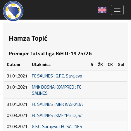
Toggle 
Hamza Topić
Premijer futsal liga BiH U-19 25/26
Datum
Utakmica
S
ŽK
CK
Gol
31.01.2021
FC SALINES : G.F.C. Sarajevo
31.01.2021
MNK BOSNA KOMPRED : FC
SALINES
31.01.2021
FC SALINES : MNK KASKADA
07.03.2021
FC SALINES : KMF ''Policajac''
07.03.2021
G.F.C. Sarajevo : FC SALINES