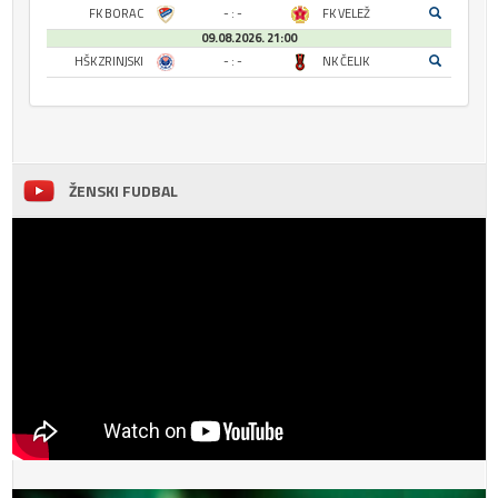
FK BORAC
- : -
FK VELEŽ
09.08.2026. 21:00
HŠK ZRINJSKI
- : -
NK ČELIK
ŽENSKI FUDBAL