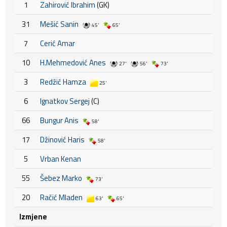
1
Zahirović Ibrahim
(GK)
31
Mešić Sanin
45'
65'
7
Cerić Amar
10
H.Mehmedović Anes
27'
56'
73'
3
Redžić Hamza
25'
6
Ignatkov Sergej
(C)
66
Bungur Anis
58'
17
Džinović Haris
58'
5
Vrban Kenan
55
Šebez Marko
73'
20
Račić Mladen
63'
65'
Izmjene