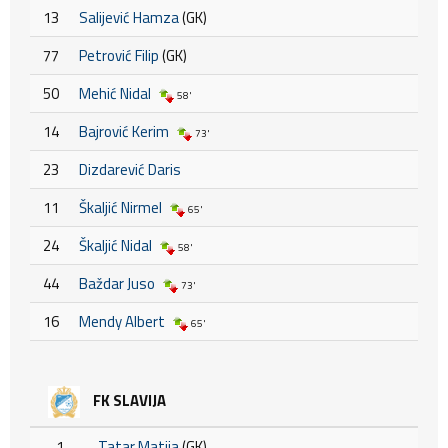
13
Salijević Hamza
(GK)
77
Petrović Filip
(GK)
50
Mehić Nidal
58'
14
Bajrović Kerim
73'
23
Dizdarević Daris
11
Škaljić Nirmel
65'
24
Škaljić Nidal
58'
44
Baždar Juso
73'
16
Mendy Albert
65'
FK SLAVIJA
1
Tatar Matija
(GK)