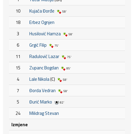
10
Kujača Đorđe
58'
18
Erbez Ognjen
3
Husilović Hamza
58'
6
Grgić Filip
75'
11
Radulović Lazar
75'
15
Zupanc Bogdan
85'
4
Lale Nikola
(C)
58'
7
Đorda Vedran
58'
5
Đurić Marko
82'
24
Milidrag Stevan
Izmjene