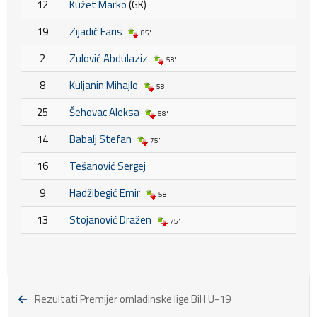
12
Kužet Marko
(GK)
19
Zijadić Faris
85'
2
Zulović Abdulaziz
58'
8
Kuljanin Mihajlo
58'
25
Šehovac Aleksa
58'
14
Babalj Stefan
75'
16
Tešanović Sergej
9
Hadžibegić Emir
58'
13
Stojanović Dražen
75'
Rezultati Premijer omladinske lige BiH U-19