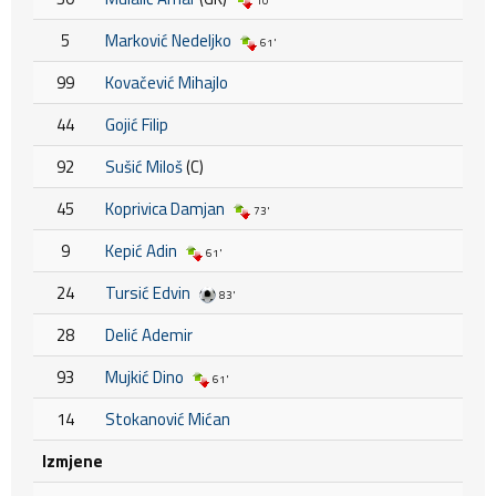
10'
5
Marković Nedeljko
61'
99
Kovačević Mihajlo
44
Gojić Filip
92
Sušić Miloš
(C)
45
Koprivica Damjan
73'
9
Kepić Adin
61'
24
Tursić Edvin
83'
28
Delić Ademir
93
Mujkić Dino
61'
14
Stokanović Mićan
Izmjene