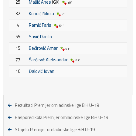
25
Mašić Anes
(GK)
10'
32
Kondić Nikola
73'
4
Ramić Faris
61'
55
Savić Danilo
15
Bećirović Amar
61'
77
Šarčević Aleksandar
61'
10
Đalović Jovan
Rezultati Premijer omladinske lige BiH U-19
Raspored kola Premijer omladinske lige BiH U-19
Strijelci Premijer omladinske lige BiH U-19