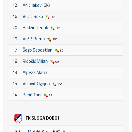
12
Anić Jakov
(GK)
16
Vučić Roko
60'
20
Hodžić Teufik
60'
19
Vučić Borna
75'
17
Šego Sebastian
69'
18
Riđošić Miljan
69'
13
Alpeza Marin
15
Vujović Ognjen
75'
14
Borić Toni
69'
FK SLOGA DOBOJ
30
Mulalić Amar
(GK)