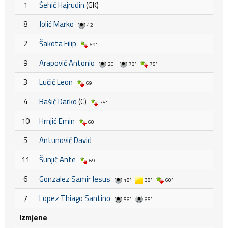
1
Šehić Hajrudin
(GK)
8
Jolić Marko
42'
2
Šakota Filip
69'
9
Arapović Antonio
20'
73'
75'
3
Lučić Leon
69'
4
Bašić Darko
(C)
75'
10
Hrnjić Emin
60'
5
Antunović David
11
Šunjić Ante
69'
6
Gonzalez Samir Jesus
18'
38'
60'
7
Lopez Thiago Santino
56'
65'
Izmjene