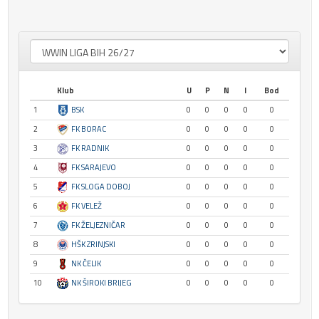
Klub
U
P
N
I
Bod
1
BSK
0
0
0
0
0
2
FK BORAC
0
0
0
0
0
3
FK RADNIK
0
0
0
0
0
4
FK SARAJEVO
0
0
0
0
0
5
FK SLOGA DOBOJ
0
0
0
0
0
6
FK VELEŽ
0
0
0
0
0
7
FK ŽELJEZNIČAR
0
0
0
0
0
8
HŠK ZRINJSKI
0
0
0
0
0
9
NK ČELIK
0
0
0
0
0
10
NK ŠIROKI BRIJEG
0
0
0
0
0