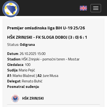
Toggle 
Premijer omladinska liga BiH U-19 25/26
HŠK ZRINJSKI - FK SLOGA DOBOJ (3 : 0) 6 : 1
Status:
Odigrana
Datum
: 26.10.2025 15:00
Stadion
: HŠK Zrinjski - pomoćni teren - Mostar
Gledalaca
: 100
Sudija
: Mario Pejić
A1
: Marko Blažević |
A2
: Jure Musa
Delegat
: Renato Buhić
Posmatrač suđenja
:
HŠK ZRINJSKI