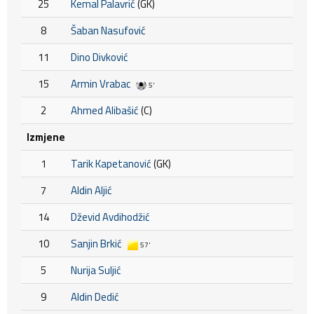
25
Kemal Palavrić
(GK)
8
Šaban Nasufović
11
Dino Divković
15
Armin Vrabac
5'
2
Ahmed Alibašić
(C)
Izmjene
1
Tarik Kapetanović
(GK)
7
Aldin Aljić
14
Dževid Avdihodžić
10
Sanjin Brkić
57'
5
Nurija Suljić
9
Aldin Dedić