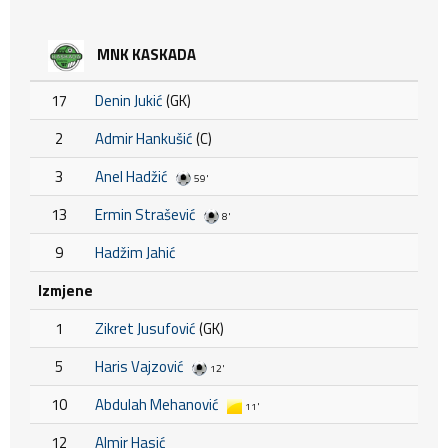
MNK KASKADA
17
Denin Jukić
(GK)
2
Admir Hankušić
(C)
3
Anel Hadžić
59'
13
Ermin Strašević
8'
9
Hadžim Jahić
Izmjene
1
Zikret Jusufović
(GK)
5
Haris Vajzović
12'
10
Abdulah Mehanović
11'
12
Almir Hasić