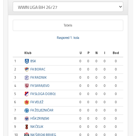
Tabela
Raspored 1. kola
Klub
U
P
N
I
Bod
1
BSK
0
0
0
0
0
2
FK BORAC
0
0
0
0
0
3
FK RADNIK
0
0
0
0
0
4
FK SARAJEVO
0
0
0
0
0
5
FK SLOGA DOBOJ
0
0
0
0
0
6
FK VELEŽ
0
0
0
0
0
7
FK ŽELJEZNIČAR
0
0
0
0
0
8
HŠK ZRINJSKI
0
0
0
0
0
9
NK ČELIK
0
0
0
0
0
10
NK ŠIROKI BRIJEG
0
0
0
0
0