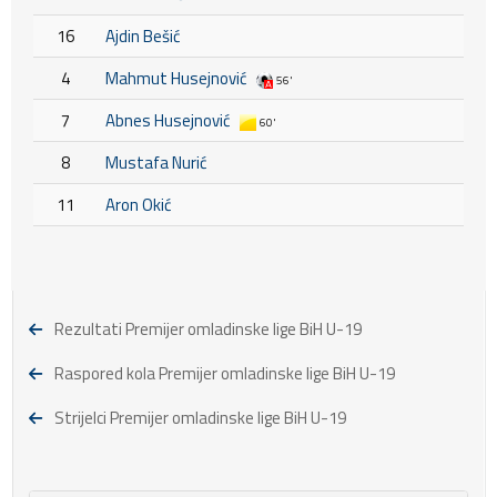
16
Ajdin Bešić
4
Mahmut Husejnović
56'
7
Abnes Husejnović
60'
8
Mustafa Nurić
11
Aron Okić
Rezultati Premijer omladinske lige BiH U-19
Raspored kola Premijer omladinske lige BiH U-19
Strijelci Premijer omladinske lige BiH U-19