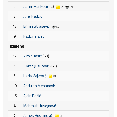
2
Admir Hankušić
(C)
5'
59'
3
Anel Hadžić
13
Ermin Strašević
58'
9
Hadžim Jahić
Izmjene
12
Almir Hasić
(GK)
1
Zikret Jusufović
(GK)
5
Haris Vajzović
55'
10
Abdulah Mehanović
16
Ajdin Bešić
4
Mahmut Husejnović
7
Abnes Husejnović
60'