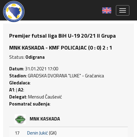
Toggle 
Premijer futsal liga BiH U-19 20/21 II Grupa
MNK KASKADA - KMF POLICAJAC (0 : 0) 2 : 1
Status:
Odigrana
Datum
: 31.01.2021 17:00
Stadion
: GRADSKA DVORANA "LUKE" - Gračanica
Gledalaca
:
A1
: |
A2
:
Delegat
: Mensud Čaušević
Posmatrač suđenja
:
MNK KASKADA
17
Denin Jukić
(GK)