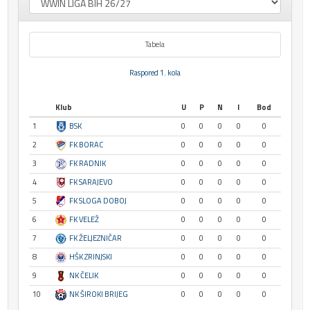
Tabela
Raspored 1. kola
Klub
U
P
N
I
Bod
1
BSK
0
0
0
0
0
2
FK BORAC
0
0
0
0
0
3
FK RADNIK
0
0
0
0
0
4
FK SARAJEVO
0
0
0
0
0
5
FK SLOGA DOBOJ
0
0
0
0
0
6
FK VELEŽ
0
0
0
0
0
7
FK ŽELJEZNIČAR
0
0
0
0
0
8
HŠK ZRINJSKI
0
0
0
0
0
9
NK ČELIK
0
0
0
0
0
10
NK ŠIROKI BRIJEG
0
0
0
0
0