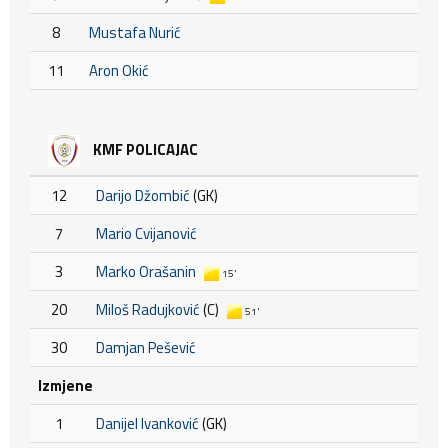
8
Mustafa Nurić
11
Aron Okić
KMF POLICAJAC
12
Darijo Džombić
(GK)
7
Mario Cvijanović
3
Marko Orašanin
15'
20
Miloš Radujković
(C)
51'
30
Damjan Pešević
Izmjene
1
Danijel Ivanković
(GK)