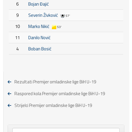
6
Bojan Đajić
9
Severin Živković
57'
10
Marko Nikić
53'
11
Danilo Nović
4
Boban Bosić
Rezultati Premijer omladinske lige BiH U-19
Raspored kola Premijer omladinske lige BiH U-19
Strijelci Premijer omladinske lige BiH U-19