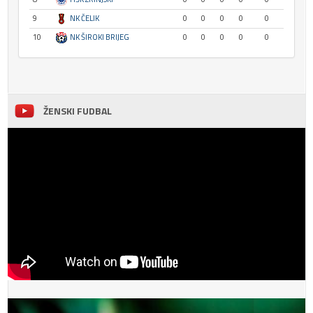
9
NK ČELIK
0
0
0
0
0
10
NK ŠIROKI BRIJEG
0
0
0
0
0
ŽENSKI FUDBAL