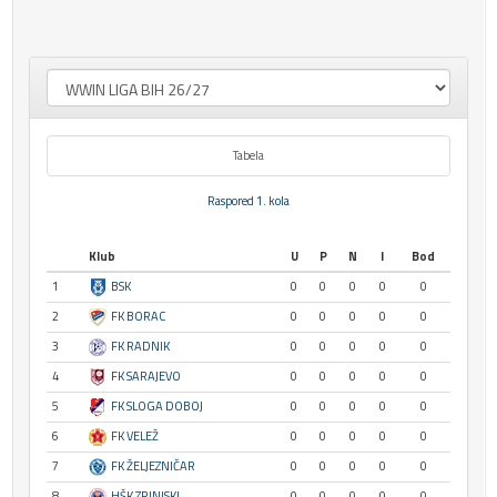
Tabela
Raspored 1. kola
Klub
U
P
N
I
Bod
1
BSK
0
0
0
0
0
2
FK BORAC
0
0
0
0
0
3
FK RADNIK
0
0
0
0
0
4
FK SARAJEVO
0
0
0
0
0
5
FK SLOGA DOBOJ
0
0
0
0
0
6
FK VELEŽ
0
0
0
0
0
7
FK ŽELJEZNIČAR
0
0
0
0
0
8
HŠK ZRINJSKI
0
0
0
0
0