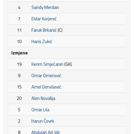
4
Sandy Merdan
7
Eldar Korjenić
11
Faruk Brkanić
(C)
10
Haris Zukić
Izmjene
19
Kerim Smječanin
(GK)
9
Omar Omerović
15
Amel Dervišević
20
Alen Novalija
5
Omar Lila
2
Harun Čovrk
8
Abdulah Ait Idir