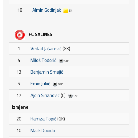
18
Almin Godinjak
54'
FC SALINES
1
Vedad Jašarević
(GK)
4
Miloš Todorić
58'
13
Benjamin Smajić
5
Emin Jukić
58'
17
Ajdin Sinanović
(C)
59'
Izmjene
20
Hamza Topić
(GK)
10
Malik Douida