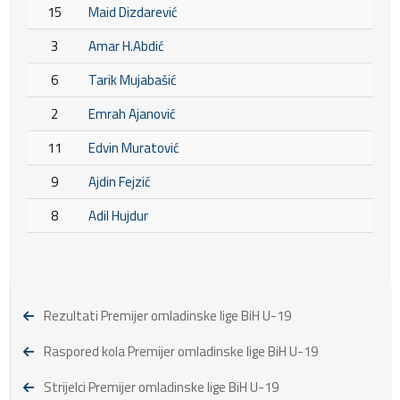
15
Maid Dizdarević
3
Amar H.Abdić
6
Tarik Mujabašić
2
Emrah Ajanović
11
Edvin Muratović
9
Ajdin Fejzić
8
Adil Hujdur
Rezultati Premijer omladinske lige BiH U-19
Raspored kola Premijer omladinske lige BiH U-19
Strijelci Premijer omladinske lige BiH U-19