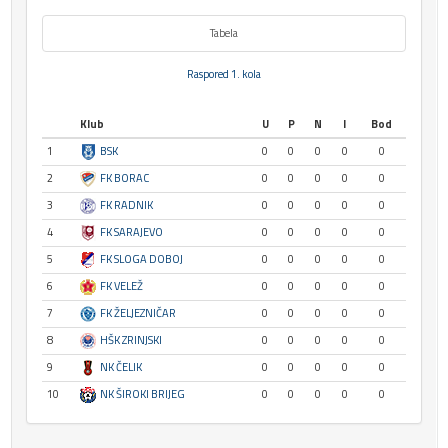
Tabela
Raspored 1. kola
Klub
U
P
N
I
Bod
1
BSK
0
0
0
0
0
2
FK BORAC
0
0
0
0
0
3
FK RADNIK
0
0
0
0
0
4
FK SARAJEVO
0
0
0
0
0
5
FK SLOGA DOBOJ
0
0
0
0
0
6
FK VELEŽ
0
0
0
0
0
7
FK ŽELJEZNIČAR
0
0
0
0
0
8
HŠK ZRINJSKI
0
0
0
0
0
9
NK ČELIK
0
0
0
0
0
10
NK ŠIROKI BRIJEG
0
0
0
0
0