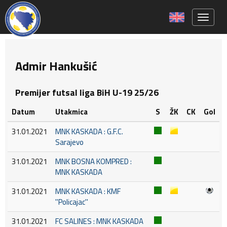
Toggle 
Admir Hankušić
Premijer futsal liga BiH U-19 25/26
Datum
Utakmica
S
ŽK
CK
Gol
31.01.2021
MNK KASKADA : G.F.C.
Sarajevo
31.01.2021
MNK BOSNA KOMPRED :
MNK KASKADA
31.01.2021
MNK KASKADA : KMF
''Policajac''
31.01.2021
FC SALINES : MNK KASKADA