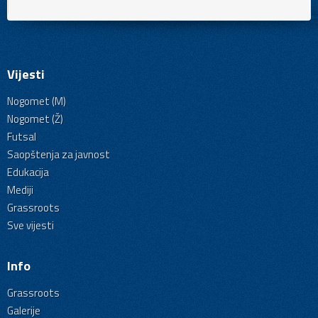
Vijesti
Nogomet (M)
Nogomet (Ž)
Futsal
Saopštenja za javnost
Edukacija
Mediji
Grassroots
Sve vijesti
Info
Grassroots
Galerije