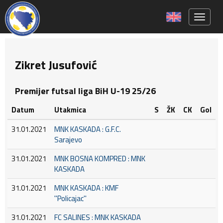
Toggle 
Zikret Jusufović
Premijer futsal liga BiH U-19 25/26
Datum
Utakmica
S
ŽK
CK
Gol
31.01.2021
MNK KASKADA : G.F.C.
Sarajevo
31.01.2021
MNK BOSNA KOMPRED : MNK
KASKADA
31.01.2021
MNK KASKADA : KMF
''Policajac''
31.01.2021
FC SALINES : MNK KASKADA