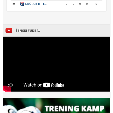
10
NK ŠIROKI BRIJEG
0
0
0
0
0
ŽENSKI FUDBAL