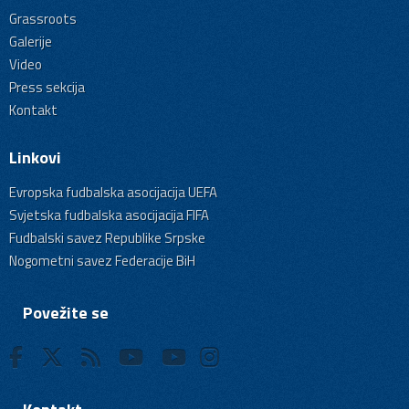
Grassroots
Galerije
Video
Press sekcija
Kontakt
Linkovi
Evropska fudbalska asocijacija UEFA
Svjetska fudbalska asocijacija FIFA
Fudbalski savez Republike Srpske
Nogometni savez Federacije BiH
Povežite se