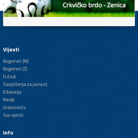
Vijesti
Nogomet (M)
Nogomet (Ž)
Futsal
Saopštenja za javnost
Edukacija
Mediji
Grassroots
Sve vijesti
Info