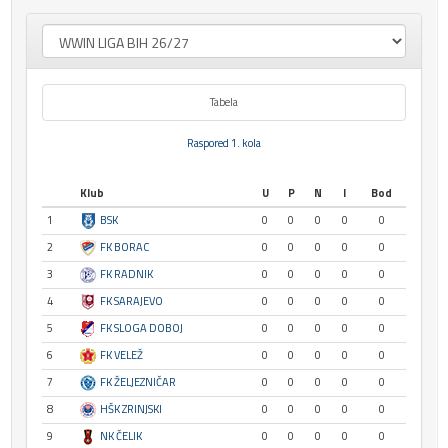
Tabela
Raspored 1. kola
Klub
U
P
N
I
Bod
1
BSK
0
0
0
0
0
2
FK BORAC
0
0
0
0
0
3
FK RADNIK
0
0
0
0
0
4
FK SARAJEVO
0
0
0
0
0
5
FK SLOGA DOBOJ
0
0
0
0
0
6
FK VELEŽ
0
0
0
0
0
7
FK ŽELJEZNIČAR
0
0
0
0
0
8
HŠK ZRINJSKI
0
0
0
0
0
9
NK ČELIK
0
0
0
0
0