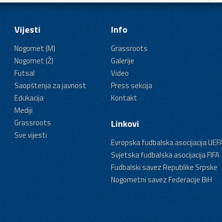
Vijesti
Info
Nogomet (M)
Grassroots
Nogomet (Ž)
Galerije
Futsal
Video
Saopštenja za javnost
Press sekcija
Edukacija
Kontakt
Mediji
Grassroots
Linkovi
Sve vijesti
Evropska fudbalska asocijacija UEF
Svjetska fudbalska asocijacija FIFA
Fudbalski savez Republike Srpske
Nogometni savez Federacije BiH