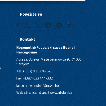
Povežite se
Kontakt
Nogometni/Fudbalski savez Bosne i
Hercegovine
Adresa: Bulevar Meše Selimovića 95, 71000
Sarajevo
A
Tel: +(387) 033 276-676
Fax: +(387) 033 444-332
Email:
info_nsbih@nsbih.ba
Web stranica: https://www.nfsbih.ba