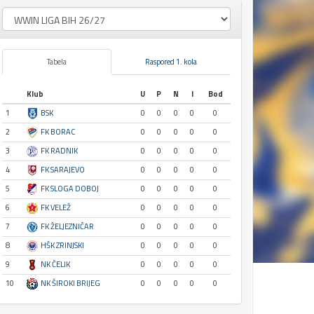
Tabela
Raspored 1. kola
Klub
U
P
N
I
Bod
1
BSK
0
0
0
0
0
2
FK BORAC
0
0
0
0
0
3
FK RADNIK
0
0
0
0
0
4
FK SARAJEVO
0
0
0
0
0
5
FK SLOGA DOBOJ
0
0
0
0
0
6
FK VELEŽ
0
0
0
0
0
7
FK ŽELJEZNIČAR
0
0
0
0
0
8
HŠK ZRINJSKI
0
0
0
0
0
9
NK ČELIK
0
0
0
0
0
10
NK ŠIROKI BRIJEG
0
0
0
0
0