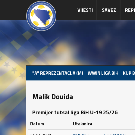
VIJESTI
SAVEZ
REP
"A" REPREZENTACIJA (M)
WWIN LIGA BIH
KUP B
Malik Douida
Premijer futsal liga BiH U-19 25/26
Datum
Utakmica