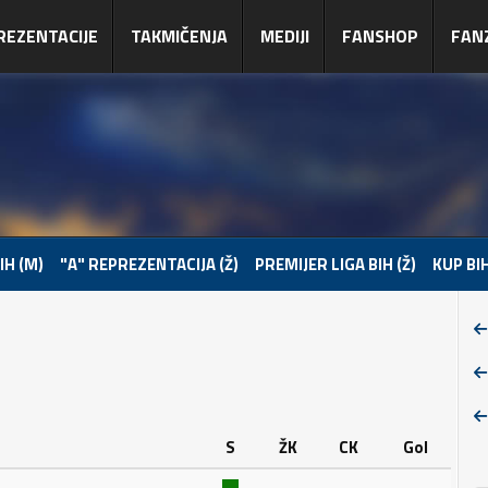
REZENTACIJE
TAKMIČENJA
MEDIJI
FANSHOP
FAN
IH (M)
"A" REPREZENTACIJA (Ž)
PREMIJER LIGA BIH (Ž)
KUP BIH
S
ŽK
CK
Gol