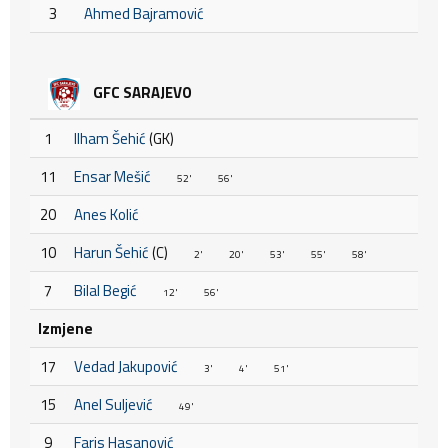
3
Ahmed Bajramović
GFC SARAJEVO
1
Ilham Šehić
(GK)
11
Ensar Mešić
52'
56'
20
Anes Kolić
10
Harun Šehić
(C)
2'
20'
53'
55'
58'
7
Bilal Begić
12'
56'
Izmjene
17
Vedad Jakupović
3'
4'
51'
15
Anel Suljević
49'
9
Faris Hasanović