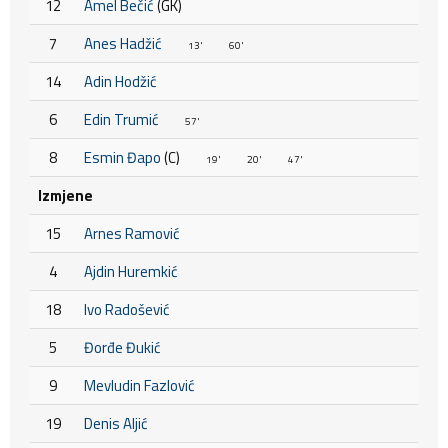
12
Amel Bečić
(GK)
7
Anes Hadžić
13'
60'
14
Adin Hodžić
6
Edin Trumić
57'
8
Esmin Đapo
(C)
19'
20'
47'
Izmjene
15
Arnes Ramović
4
Ajdin Huremkić
18
Ivo Radošević
5
Đorđe Đukić
9
Mevludin Fazlović
19
Denis Aljić