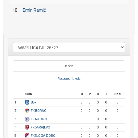
18
Emin Ramić
Tabela
Raspored 1. kola
Klub
U
P
N
I
Bod
1
BSK
0
0
0
0
0
2
FK BORAC
0
0
0
0
0
3
FK RADNIK
0
0
0
0
0
4
FK SARAJEVO
0
0
0
0
0
5
FK SLOGA DOBOJ
0
0
0
0
0