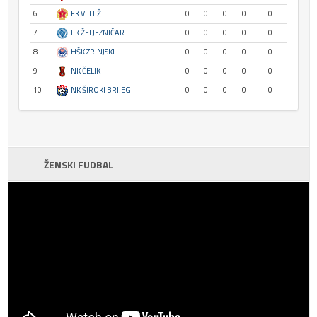
6
FK VELEŽ
0
0
0
0
0
7
FK ŽELJEZNIČAR
0
0
0
0
0
8
HŠK ZRINJSKI
0
0
0
0
0
9
NK ČELIK
0
0
0
0
0
10
NK ŠIROKI BRIJEG
0
0
0
0
0
ŽENSKI FUDBAL