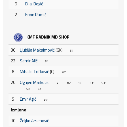
9
Bilal Begić
2
Emin Ramić
KMF RADNIK MD SHOP
30
Ljubiša Maksimović
(GK)
54'
22
Semir Alić
64'
8
Mihailo Trifković
(C)
20'
20
Ognjen Marković
4'
16'
16'
51'
53'
59'
61'
5
Emir Agić
54'
Izmjene
10
Željko Arsenović