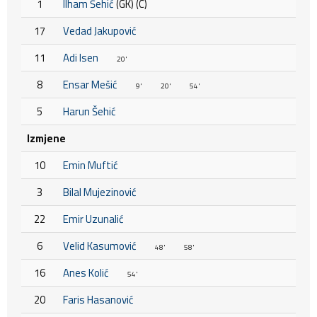
1
Ilham Šehić
(GK) (C)
17
Vedad Jakupović
11
Adi Isen
20'
8
Ensar Mešić
9'
20'
54'
5
Harun Šehić
Izmjene
10
Emin Muftić
3
Bilal Mujezinović
22
Emir Uzunalić
6
Velid Kasumović
48'
58'
16
Anes Kolić
54'
20
Faris Hasanović