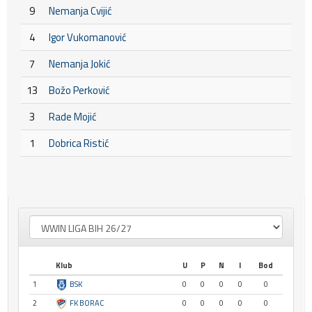
9
Nemanja Cvijić
4
Igor Vukomanović
7
Nemanja Jokić
13
Božo Perković
3
Rade Mojić
1
Dobrica Ristić
Klub
U
P
N
I
Bod
1
BSK
0
0
0
0
0
2
FK BORAC
0
0
0
0
0