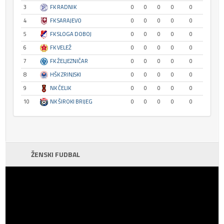
3
FK RADNIK
0
0
0
0
0
4
FK SARAJEVO
0
0
0
0
0
5
FK SLOGA DOBOJ
0
0
0
0
0
6
FK VELEŽ
0
0
0
0
0
7
FK ŽELJEZNIČAR
0
0
0
0
0
8
HŠK ZRINJSKI
0
0
0
0
0
9
NK ČELIK
0
0
0
0
0
10
NK ŠIROKI BRIJEG
0
0
0
0
0
ŽENSKI FUDBAL