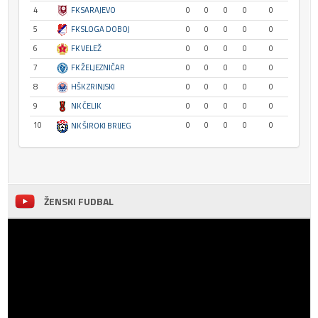
4
FK SARAJEVO
0
0
0
0
0
5
FK SLOGA DOBOJ
0
0
0
0
0
6
FK VELEŽ
0
0
0
0
0
7
FK ŽELJEZNIČAR
0
0
0
0
0
8
HŠK ZRINJSKI
0
0
0
0
0
9
NK ČELIK
0
0
0
0
0
10
0
0
0
0
0
NK ŠIROKI BRIJEG
ŽENSKI FUDBAL