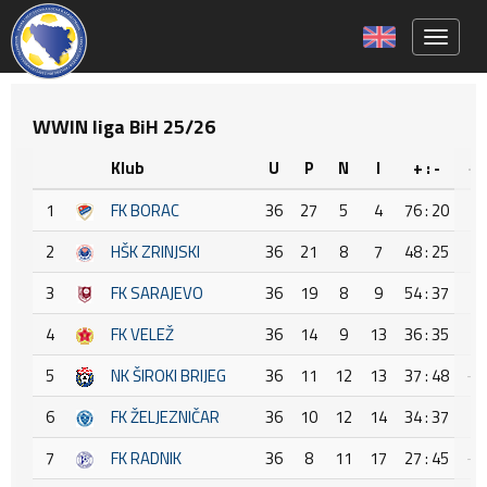
Toggle 
WWIN liga BiH 25/26
Klub
U
P
N
I
+ : -
+/
1
FK BORAC
36
27
5
4
76 : 20
5
2
HŠK ZRINJSKI
36
21
8
7
48 : 25
2
3
FK SARAJEVO
36
19
8
9
54 : 37
1
4
FK VELEŽ
36
14
9
13
36 : 35
1
5
NK ŠIROKI BRIJEG
36
11
12
13
37 : 48
-1
6
FK ŽELJEZNIČAR
36
10
12
14
34 : 37
-3
7
FK RADNIK
36
8
11
17
27 : 45
-1