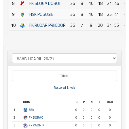
8
FK SLOGA DOBOJ
36
8
10
18
21 : 46
-2
9
HŠK POSUŠJE
36
8
10
18
25 : 41
-1
10
FK RUDAR PRIJEDOR
36
7
9
20
31 : 55
-2
Tabela
Raspored 1. kola
Klub
U
P
N
I
Bod
1
BSK
0
0
0
0
0
2
FK BORAC
0
0
0
0
0
3
FK RADNIK
0
0
0
0
0