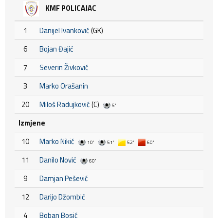
KMF POLICAJAC
1
Danijel Ivanković
(GK)
6
Bojan Đajić
7
Severin Živković
3
Marko Orašanin
20
Miloš Radujković
(C)
5'
Izmjene
10
Marko Nikić
10'
51'
52'
60'
11
Danilo Nović
60'
9
Damjan Pešević
12
Darijo Džombić
4
Boban Bosić