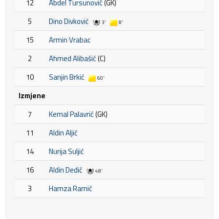
12
Abdel Tursunović
(GK)
5
Dino Divković
3'
8'
15
Armin Vrabac
2
Ahmed Alibašić
(C)
10
Sanjin Brkić
60'
Izmjene
7
Kemal Palavrić
(GK)
11
Aldin Aljić
14
Nurija Suljić
16
Aldin Dedić
48'
3
Hamza Ramić