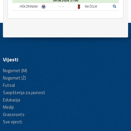
09.08.2026. 21:00
HŠK ZRINJSKI
- : -
NK ČELIK
Vijesti
Nogomet (M)
Nogomet (Ž)
Futsal
Saopštenja za javnost
Edukacija
Mediji
Grassroots
Sve vijesti