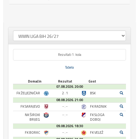
Rezultati 1. kola
Tabela
Domaćin
Rezultat
Gost
07.08.2026. 20:00
FK ŽELJEZNIČAR
2 : 1
BSK
08.08.2026. 21:00
FK SARAJEVO
- : -
FK RADNIK
NK ŠIROKI
- : -
FK SLOGA
BRIJEG
DOBOJ
09.08.2026. 18:30
FK BORAC
- : -
FK VELEŽ