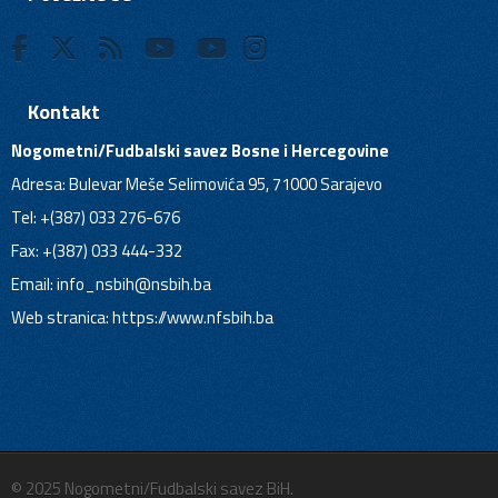
Kontakt
Nogometni/Fudbalski savez Bosne i Hercegovine
Adresa: Bulevar Meše Selimovića 95, 71000 Sarajevo
Tel: +(387) 033 276-676
Fax: +(387) 033 444-332
Email:
info_nsbih@nsbih.ba
Web stranica: https://www.nfsbih.ba
© 2025 Nogometni/Fudbalski savez BiH.