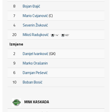
8
Bojan Đajić
7
Mario Cvijanović
(C)
4
Severin Živković
20
Miloš Radujković
14'
60'
Izmjene
2
Danijel Ivanković
(GK)
9
Marko Orašanin
6
Damjan Pešević
10
Boban Bosić
MNK KASKADA