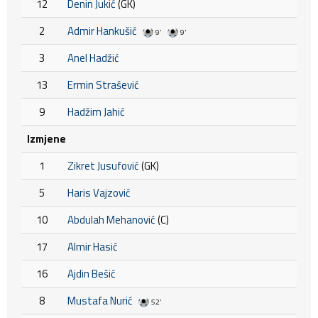
12
Denin Jukić
(GK)
2
Admir Hankušić
9'
9'
3
Anel Hadžić
13
Ermin Strašević
9
Hadžim Jahić
Izmjene
1
Zikret Jusufović
(GK)
5
Haris Vajzović
10
Abdulah Mehanović
(C)
17
Almir Hasić
16
Ajdin Bešić
8
Mustafa Nurić
52'