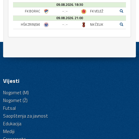
09.08.2026. 18:30
FK BORAC
- : -
FK VELEŽ
09.08.2026. 21:00
HŠK ZRINJSKI
- : -
NK ČELIK
Vijesti
Nogomet (M)
Nogomet (Ž)
Futsal
Saopštenja za javnost
Edukacija
Mediji