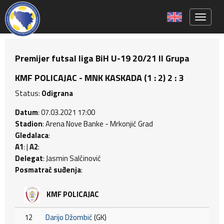
Toggle 
Premijer futsal liga BiH U-19 20/21 II Grupa
KMF POLICAJAC - MNK KASKADA (1 : 2) 2 : 3
Status:
Odigrana
Datum
: 07.03.2021 17:00
Stadion
: Arena Nove Banke - Mrkonjić Grad
Gledalaca
:
A1
: |
A2
:
Delegat
: Jasmin Salčinović
Posmatrač suđenja
:
KMF POLICAJAC
12
Darijo Džombić
(GK)