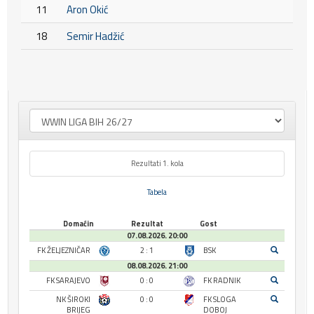
11
Aron Okić
18
Semir Hadžić
Rezultati 1. kola
Tabela
Domaćin
Rezultat
Gost
07.08.2026. 20:00
FK ŽELJEZNIČAR
2 : 1
BSK
08.08.2026. 21:00
FK SARAJEVO
0 : 0
FK RADNIK
NK ŠIROKI
0 : 0
FK SLOGA
BRIJEG
DOBOJ