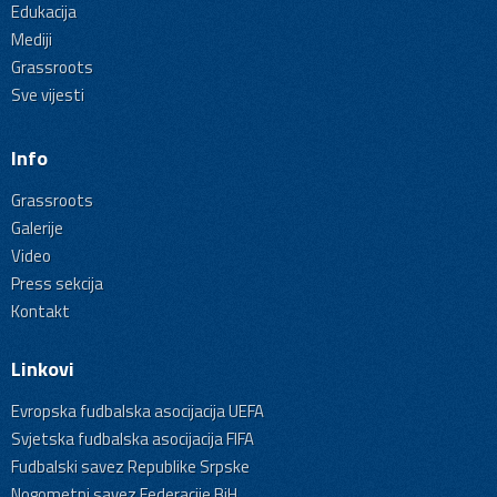
Edukacija
Mediji
Grassroots
Sve vijesti
Info
Grassroots
Galerije
Video
Press sekcija
Kontakt
Linkovi
Evropska fudbalska asocijacija UEFA
Svjetska fudbalska asocijacija FIFA
Fudbalski savez Republike Srpske
Nogometni savez Federacije BiH