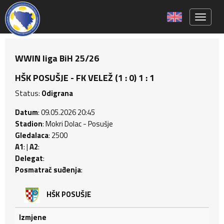
Toggle 
WWIN liga BiH 25/26
HŠK POSUŠJE - FK VELEŽ (1 : 0) 1 : 1
Status:
Odigrana
Datum
: 09.05.2026 20:45
Stadion
: Mokri Dolac - Posušje
Gledalaca
: 2500
A1
: |
A2
:
Delegat
:
Posmatrač suđenja
:
HŠK POSUŠJE
Izmjene