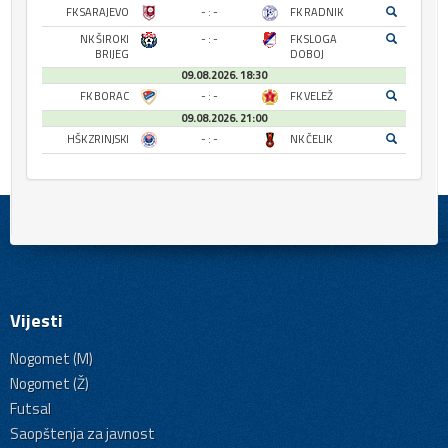
FK SARAJEVO
- : -
FK RADNIK
NK ŠIROKI
- : -
FK SLOGA
BRIJEG
DOBOJ
09.08.2026. 18:30
FK BORAC
- : -
FK VELEŽ
09.08.2026. 21:00
HŠK ZRINJSKI
- : -
NK ČELIK
Vijesti
Nogomet (M)
Nogomet (Ž)
Futsal
Saopštenja za javnost