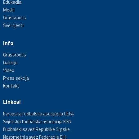
Edukacija
Mediji
Grassroots
Sve vijesti
Info
Grassroots
Galerije
Video
Press sekcija
Kontakt
Linkovi
Evropska fudbalska asocijacija UEFA
Svjetska fudbalska asocijacija FIFA
Fudbalski savez Republike Srpske
Nogometni savez Federacije BiH