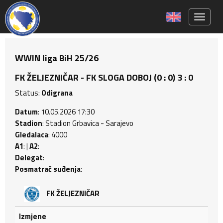
Toggle 
WWIN liga BiH 25/26
FK ŽELJEZNIČAR - FK SLOGA DOBOJ (0 : 0) 3 : 0
Status:
Odigrana
Datum
: 10.05.2026 17:30
Stadion
: Stadion Grbavica - Sarajevo
Gledalaca
: 4000
A1
: |
A2
:
Delegat
:
Posmatrač suđenja
:
FK ŽELJEZNIČAR
Izmjene