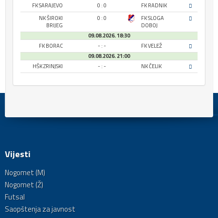
FK SARAJEVO
0 : 0
FK RADNIK
NK ŠIROKI
0 : 0
FK SLOGA
BRIJEG
DOBOJ
09.08.2026. 18:30
FK BORAC
- : -
FK VELEŽ
09.08.2026. 21:00
HŠK ZRINJSKI
- : -
NK ČELIK
Vijesti
Nogomet (M)
Nogomet (Ž)
Futsal
Saopštenja za javnost