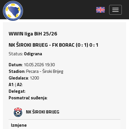
Toggle 
WWIN liga BiH 25/26
NK ŠIROKI BRIJEG - FK BORAC (0 : 1) 0 : 1
Status:
Odigrana
Datum
: 10.05.2026 19:30
Stadion
: Pecara - Široki Brijeg
Gledalaca
: 1200
A1
: |
A2
:
Delegat
:
Posmatrač suđenja
:
NK ŠIROKI BRIJEG
Izmjene