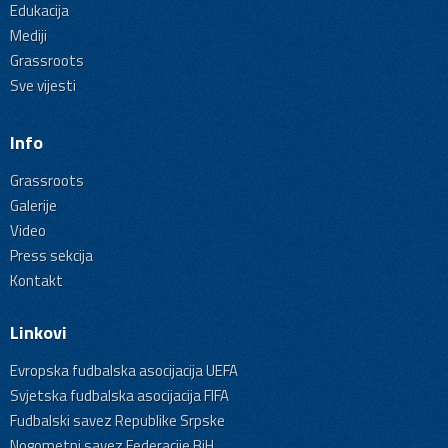
Edukacija
Mediji
Grassroots
Sve vijesti
Info
Grassroots
Galerije
Video
Press sekcija
Kontakt
Linkovi
Evropska fudbalska asocijacija UEFA
Svjetska fudbalska asocijacija FIFA
Fudbalski savez Republike Srpske
Nogometni savez Federacije BiH