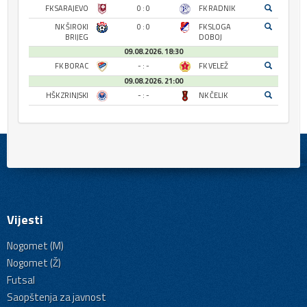
FK SARAJEVO
0 : 0
FK RADNIK
NK ŠIROKI
0 : 0
FK SLOGA
BRIJEG
DOBOJ
09.08.2026. 18:30
FK BORAC
- : -
FK VELEŽ
09.08.2026. 21:00
HŠK ZRINJSKI
- : -
NK ČELIK
Vijesti
Nogomet (M)
Nogomet (Ž)
Futsal
Saopštenja za javnost