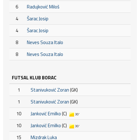
6
Radujković Miloš
4
Šarac Josip
4
Šarac Josip
8
Neves Souza Italo
8
Neves Souza Italo
FUTSAL KLUB BORAC
1
Stanivuković Zoran
(GK)
1
Stanivuković Zoran
(GK)
10
Janković Emilko
(C)
30'
10
Janković Emilko
(C)
30'
15
Mizdrak Luka