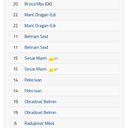
20
Brzica Mijo
(GK)
22
Marić Dragan-Edi
22
Marić Dragan-Edi
11
Behram Seid
11
Behram Seid
15
Sesar Marin
37'
15
Sesar Marin
37'
14
Peko Ivan
14
Peko Ivan
19
Obradović Belmin
19
Obradović Belmin
6
Radujković Miloš