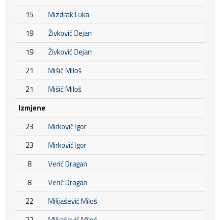
15
Mizdrak Luka
19
Živković Dejan
19
Živković Dejan
21
Mišić Miloš
21
Mišić Miloš
Izmjene
23
Mirković Igor
23
Mirković Igor
8
Verić Dragan
8
Verić Dragan
22
Milijašević Miloš
22
Milijašević Miloš