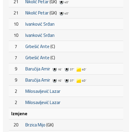
21
Nikolić Petar
(GK)
40'
21
Nikolić Petar
(GK)
40'
10
Ivanković Srđan
10
Ivanković Srđan
7
Grbešić Ante
(C)
7
Grbešić Ante
(C)
9
Baručija Amir
16'
37'
40'
9
Baručija Amir
16'
37'
40'
2
Milosavljević Lazar
2
Milosavljević Lazar
Izmjene
20
Brzica Mijo
(GK)