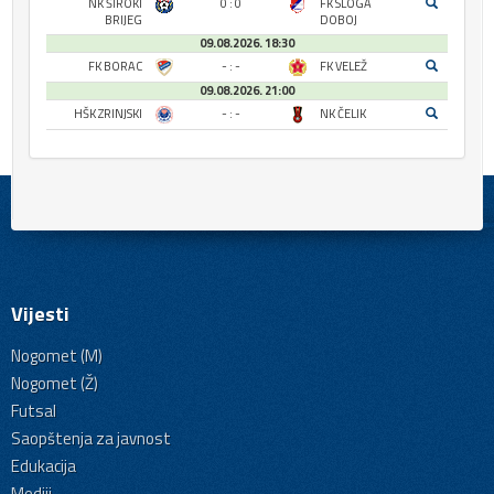
NK ŠIROKI
0 : 0
FK SLOGA
BRIJEG
DOBOJ
09.08.2026. 18:30
FK BORAC
- : -
FK VELEŽ
09.08.2026. 21:00
HŠK ZRINJSKI
- : -
NK ČELIK
Vijesti
Nogomet (M)
Nogomet (Ž)
Futsal
Saopštenja za javnost
Edukacija
Mediji