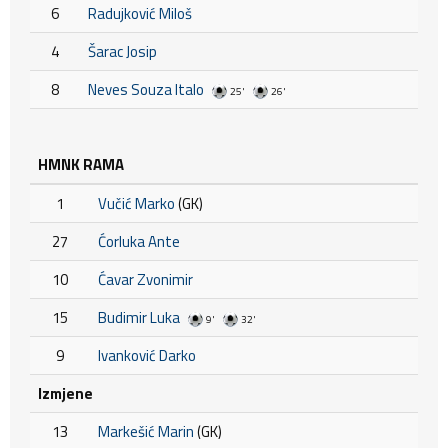
6
Radujković Miloš
4
Šarac Josip
8
Neves Souza Italo
25'
26'
HMNK RAMA
1
Vučić Marko
(GK)
27
Ćorluka Ante
10
Ćavar Zvonimir
15
Budimir Luka
9'
32'
9
Ivanković Darko
Izmjene
13
Markešić Marin
(GK)