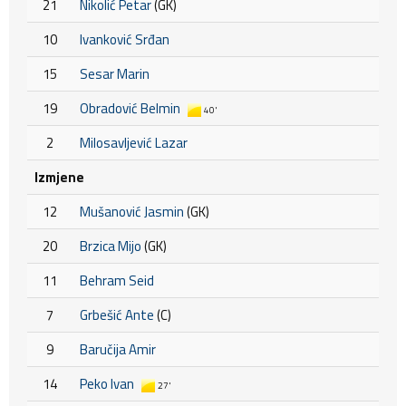
21
Nikolić Petar
(GK)
10
Ivanković Srđan
15
Sesar Marin
19
Obradović Belmin
40'
2
Milosavljević Lazar
Izmjene
12
Mušanović Jasmin
(GK)
20
Brzica Mijo
(GK)
11
Behram Seid
7
Grbešić Ante
(C)
9
Baručija Amir
14
Peko Ivan
27'