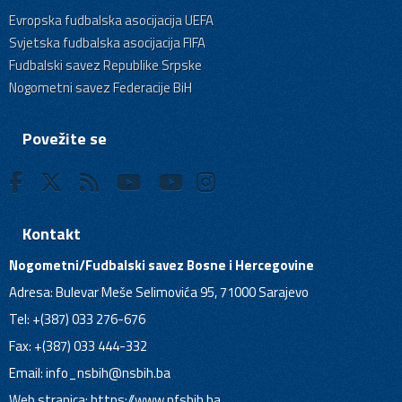
Evropska fudbalska asocijacija UEFA
Svjetska fudbalska asocijacija FIFA
Fudbalski savez Republike Srpske
Nogometni savez Federacije BiH
Povežite se
Kontakt
Nogometni/Fudbalski savez Bosne i Hercegovine
Adresa: Bulevar Meše Selimovića 95, 71000 Sarajevo
Tel: +(387) 033 276-676
Fax: +(387) 033 444-332
Email:
info_nsbih@nsbih.ba
Web stranica: https://www.nfsbih.ba