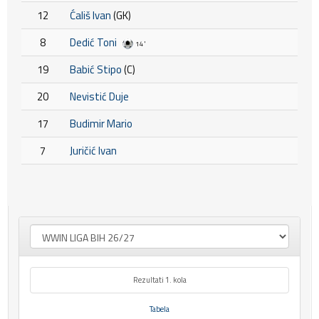
12
Ćališ Ivan
(GK)
8
Dedić Toni
14'
19
Babić Stipo
(C)
20
Nevistić Duje
17
Budimir Mario
7
Juričić Ivan
Rezultati 1. kola
Tabela