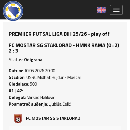
Toggle 
PREMIJER FUTSAL LIGA BIH 25/26 - play off
FC MOSTAR SG STAKLORAD - HMNK RAMA (0 : 2)
2 : 3
Status:
Odigrana
Datum
: 10.05.2026 20:00
Stadion
: USRC Midhat Hujdur - Mostar
Gledalaca
: 500
A1
: |
A2
:
Delegat
: Mirsad Halilović
Posmatrač suđenja
: Ljubiša Ćelić
FC MOSTAR SG STAKLORAD