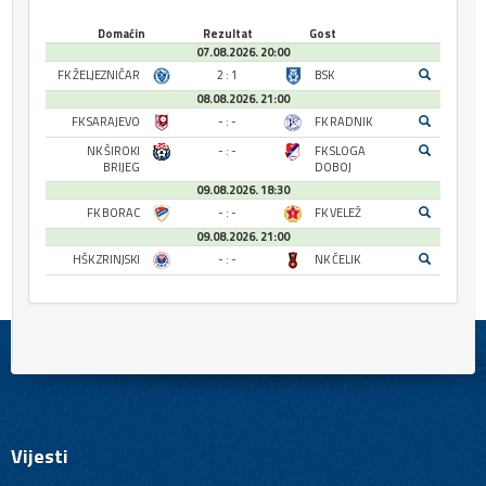
Domaćin
Rezultat
Gost
07.08.2026. 20:00
FK ŽELJEZNIČAR
2 : 1
BSK
08.08.2026. 21:00
FK SARAJEVO
- : -
FK RADNIK
NK ŠIROKI
- : -
FK SLOGA
BRIJEG
DOBOJ
09.08.2026. 18:30
FK BORAC
- : -
FK VELEŽ
09.08.2026. 21:00
HŠK ZRINJSKI
- : -
NK ČELIK
Vijesti