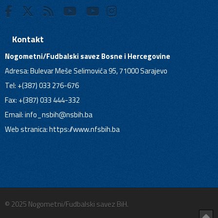
Kontakt
Nogometni/Fudbalski savez Bosne i Hercegovine
Adresa: Bulevar Meše Selimovića 95, 71000 Sarajevo
Tel: +(387) 033 276-676
Fax: +(387) 033 444-332
Email:
info_nsbih@nsbih.ba
Web stranica: https://www.nfsbih.ba
© 2025 Nogometni/Fudbalski savez BiH.