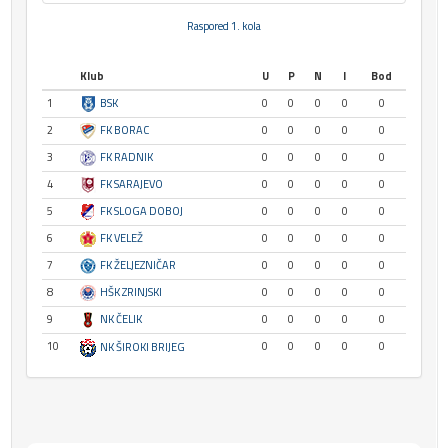
Raspored 1. kola
Klub
U
P
N
I
Bod
1
BSK
0
0
0
0
0
2
FK BORAC
0
0
0
0
0
3
FK RADNIK
0
0
0
0
0
4
FK SARAJEVO
0
0
0
0
0
5
FK SLOGA DOBOJ
0
0
0
0
0
6
FK VELEŽ
0
0
0
0
0
7
FK ŽELJEZNIČAR
0
0
0
0
0
8
HŠK ZRINJSKI
0
0
0
0
0
9
NK ČELIK
0
0
0
0
0
10
0
0
0
0
0
NK ŠIROKI BRIJEG