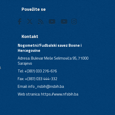
Povežite se
Kontakt
Nogometni/Fudbalski savez Bosne i
Hercegovine
Adresa: Bulevar Meše Selimovića 95, 71000
Sarajevo
A
Tel: +(387) 033 276-676
Fax: +(387) 033 444-332
Email:
info_nsbih@nsbih.ba
Web stranica: https://www.nfsbih.ba