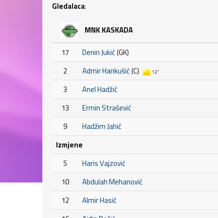
Gledalaca
:
MNK KASKADA
17
Denin Jukić
(GK)
2
Admir Hankušić
(C)
12'
3
Anel Hadžić
13
Ermin Strašević
9
Hadžim Jahić
Izmjene
5
Haris Vajzović
10
Abdulah Mehanović
12
Almir Hasić