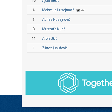
16
Ajdin Bešić
4
Mahmut Husejnović
10'
7
Abnes Husejnović
8
Mustafa Nurić
11
Aron Okić
1
Zikret Jusufović