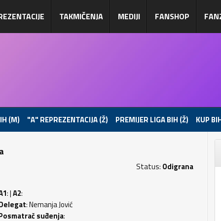
REZENTACIJE
TAKMIČENJA
MEDIJI
FANSHOP
FAN
IH (M)
"A" REPREZENTACIJA (Ž)
PREMIJER LIGA BIH (Ž)
KUP BIH
pa
Status:
Odigrana
A1
: |
A2
:
Delegat
: Nemanja Jović
Posmatrač suđenja
: