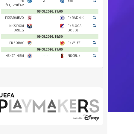
FK
2 : 1
BSK
ŽELJEZNIČAR
08.08.2026. 21:00
FK SARAJEVO
- : -
FK RADNIK
NK ŠIROKI
- : -
FK SLOGA
BRIJEG
DOBOJ
09.08.2026. 18:30
FK BORAC
- : -
FK VELEŽ
09.08.2026. 21:00
HŠK ZRINJSKI
- : -
NK ČELIK