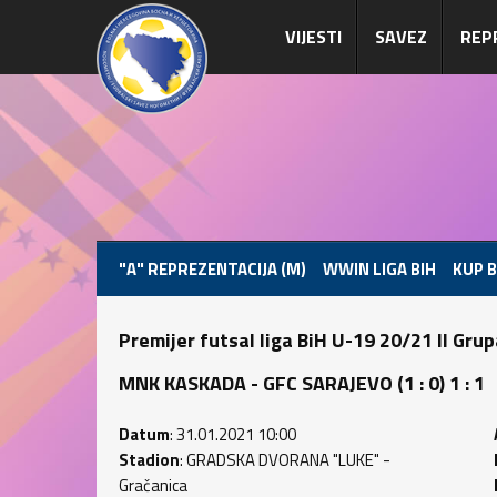
VIJESTI
SAVEZ
REP
"A" REPREZENTACIJA (M)
WWIN LIGA BIH
KUP B
Premijer futsal liga BiH U-19 20/21 II Gru
MNK KASKADA - GFC SARAJEVO (1 : 0) 1 : 1
Datum
: 31.01.2021 10:00
Stadion
: GRADSKA DVORANA "LUKE" -
Gračanica