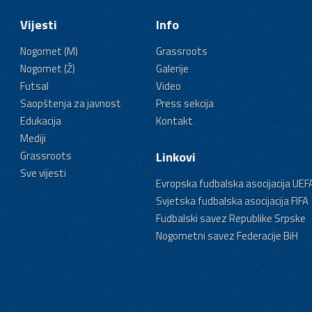
Vijesti
Info
Nogomet (M)
Grassroots
Nogomet (Ž)
Galerije
Futsal
Video
Saopštenja za javnost
Press sekcija
Edukacija
Kontakt
Mediji
Grassroots
Linkovi
Sve vijesti
Evropska fudbalska asocijacija UEF
Svjetska fudbalska asocijacija FIFA
Fudbalski savez Republike Srpske
Nogometni savez Federacije BiH