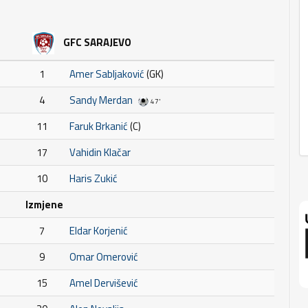
GFC SARAJEVO
1
Amer Sabljaković
(GK)
4
Sandy Merdan
47'
11
Faruk Brkanić
(C)
17
Vahidin Klačar
10
Haris Zukić
Izmjene
7
Eldar Korjenić
9
Omar Omerović
15
Amel Dervišević