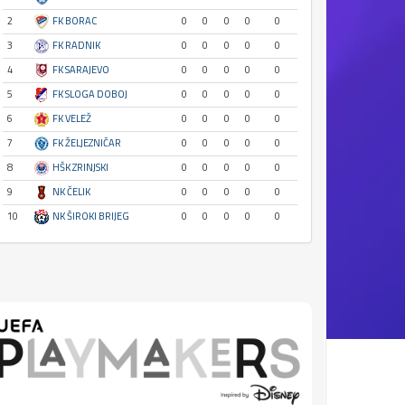
2
FK BORAC
0
0
0
0
0
3
FK RADNIK
0
0
0
0
0
4
FK SARAJEVO
0
0
0
0
0
5
FK SLOGA DOBOJ
0
0
0
0
0
6
FK VELEŽ
0
0
0
0
0
7
FK ŽELJEZNIČAR
0
0
0
0
0
8
HŠK ZRINJSKI
0
0
0
0
0
9
NK ČELIK
0
0
0
0
0
10
NK ŠIROKI BRIJEG
0
0
0
0
0