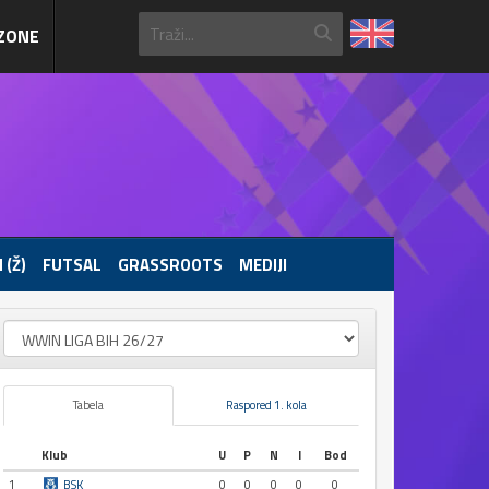
ZONE
 (Ž)
FUTSAL
GRASSROOTS
MEDIJI
Tabela
Raspored 1. kola
Klub
U
P
N
I
Bod
1
BSK
0
0
0
0
0