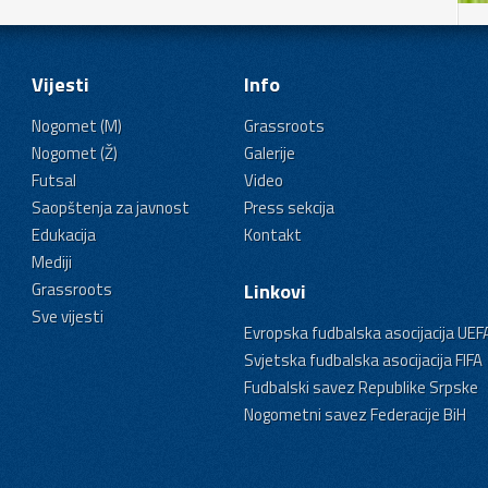
Vijesti
Info
Nogomet (M)
Grassroots
Nogomet (Ž)
Galerije
Futsal
Video
Saopštenja za javnost
Press sekcija
Edukacija
Kontakt
Mediji
Grassroots
Linkovi
Sve vijesti
Evropska fudbalska asocijacija UEF
Svjetska fudbalska asocijacija FIFA
Fudbalski savez Republike Srpske
Nogometni savez Federacije BiH