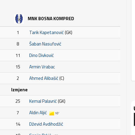
MNK BOSNA KOMPRED
1
Tarik Kapetanović
(GK)
8
Šaban Nasufović
11
Dino Divković
15
Armin Vrabac
2
Ahmed Alibašić
(C)
Izmjene
25
Kemal Palavrić
(GK)
7
Aldin Aljić
10'
14
Dževid Avdihodžić