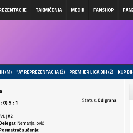
REZENTACIJE
TAKMIČENJA
MEDIJI
FANSHOP
FAN
IH (M)
"A" REPREZENTACIJA (Ž)
PREMIJER LIGA BIH (Ž)
KUP BIH
pa
Status:
Odigrana
0) 5 : 1
A1
: |
A2
:
Delegat
: Nemanja Jović
Posmatrač suđenja
: