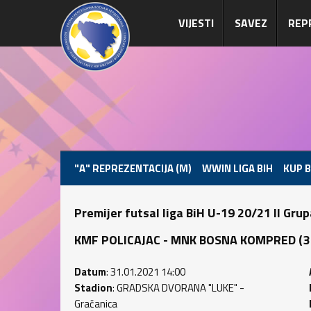
VIJESTI
SAVEZ
REP
"A" REPREZENTACIJA (M)
WWIN LIGA BIH
KUP B
Premijer futsal liga BiH U-19 20/21 II Gru
KMF POLICAJAC - MNK BOSNA KOMPRED (3 : 
Datum
: 31.01.2021 14:00
Stadion
: GRADSKA DVORANA "LUKE" -
Gračanica