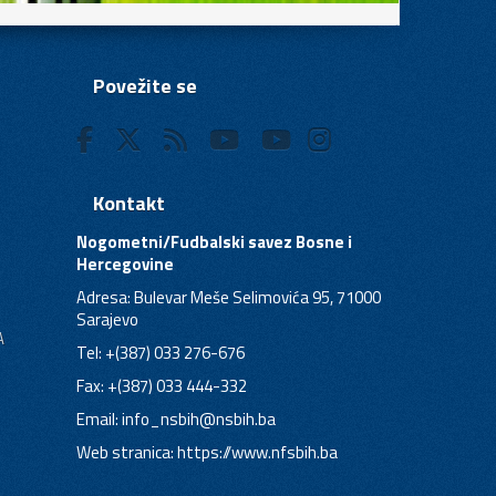
Povežite se
Kontakt
Nogometni/Fudbalski savez Bosne i
Hercegovine
Adresa: Bulevar Meše Selimovića 95, 71000
Sarajevo
A
Tel: +(387) 033 276-676
Fax: +(387) 033 444-332
Email:
info_nsbih@nsbih.ba
Web stranica: https://www.nfsbih.ba