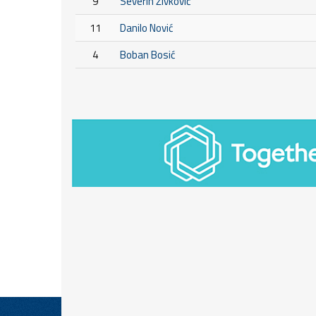
9
Severin Živković
11
Danilo Nović
4
Boban Bosić