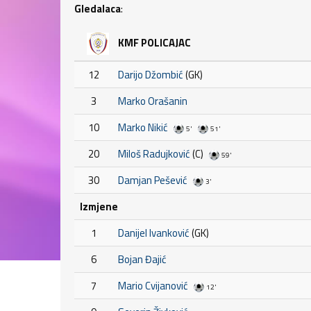
Gledalaca
:
KMF POLICAJAC
12
Darijo Džombić
(GK)
3
Marko Orašanin
10
Marko Nikić
5'
51'
20
Miloš Radujković
(C)
59'
30
Damjan Pešević
3'
Izmjene
1
Danijel Ivanković
(GK)
6
Bojan Đajić
7
Mario Cvijanović
12'