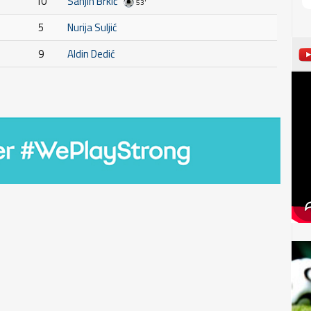
10
Sanjin Brkić
53'
5
Nurija Suljić
9
Aldin Dedić