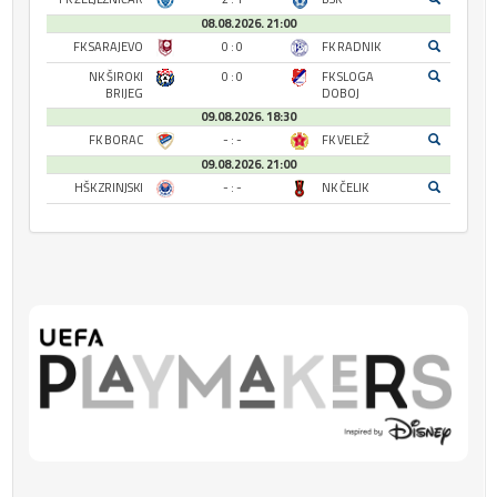
08.08.2026. 21:00
FK SARAJEVO
0 : 0
FK RADNIK
NK ŠIROKI
0 : 0
FK SLOGA
BRIJEG
DOBOJ
09.08.2026. 18:30
FK BORAC
- : -
FK VELEŽ
09.08.2026. 21:00
HŠK ZRINJSKI
- : -
NK ČELIK