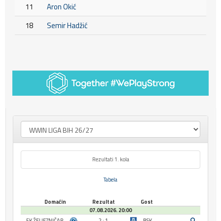
11
Aron Okić
18
Semir Hadžić
Rezultati 1. kola
Tabela
Domaćin
Rezultat
Gost
07.08.2026. 20:00
FK ŽELJEZNIČAR
2 : 1
BSK