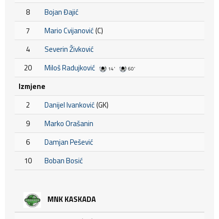
8
Bojan Đajić
7
Mario Cvijanović
(C)
4
Severin Živković
20
Miloš Radujković
14'
60'
Izmjene
2
Danijel Ivanković
(GK)
9
Marko Orašanin
6
Damjan Pešević
10
Boban Bosić
MNK KASKADA