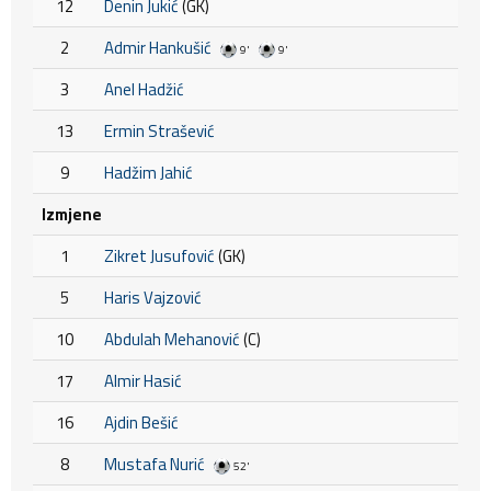
12
Denin Jukić
(GK)
2
Admir Hankušić
9'
9'
3
Anel Hadžić
13
Ermin Strašević
9
Hadžim Jahić
Izmjene
1
Zikret Jusufović
(GK)
5
Haris Vajzović
10
Abdulah Mehanović
(C)
17
Almir Hasić
16
Ajdin Bešić
8
Mustafa Nurić
52'