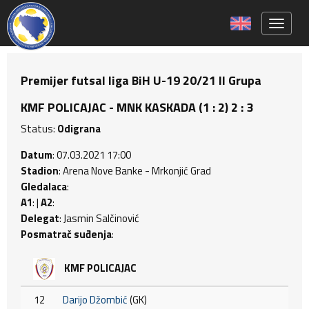
Toggle 
Premijer futsal liga BiH U-19 20/21 II Grupa
KMF POLICAJAC - MNK KASKADA (1 : 2) 2 : 3
Status:
Odigrana
Datum
: 07.03.2021 17:00
Stadion
: Arena Nove Banke - Mrkonjić Grad
Gledalaca
:
A1
: |
A2
:
Delegat
: Jasmin Salčinović
Posmatrač suđenja
:
KMF POLICAJAC
12
Darijo Džombić
(GK)