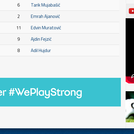
6
Tarik Mujabašić
2
Emrah Ajanović
11
Edvin Muratović
9
Ajdin Fejzić
8
Adil Hujdur