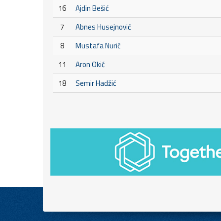
16
Ajdin Bešić
7
Abnes Husejnović
8
Mustafa Nurić
11
Aron Okić
18
Semir Hadžić