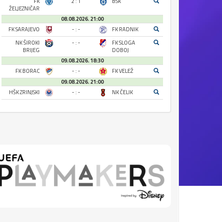
FK
2 : 1
BSK
ŽELJEZNIČAR
08.08.2026. 21:00
FK SARAJEVO
- : -
FK RADNIK
NK ŠIROKI
- : -
FK SLOGA
BRIJEG
DOBOJ
09.08.2026. 18:30
FK BORAC
- : -
FK VELEŽ
09.08.2026. 21:00
HŠK ZRINJSKI
- : -
NK ČELIK