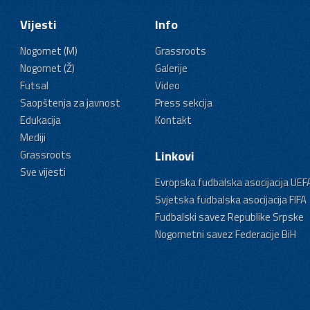
Vijesti
Info
Nogomet (M)
Grassroots
Nogomet (Ž)
Galerije
Futsal
Video
Saopštenja za javnost
Press sekcija
Edukacija
Kontakt
Mediji
Grassroots
Linkovi
Sve vijesti
Evropska fudbalska asocijacija UEF
Svjetska fudbalska asocijacija FIFA
Fudbalski savez Republike Srpske
Nogometni savez Federacije BiH