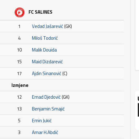
FC SALINES
1
Vedad Jašarević
(GK)
4
Miloš Todorić
10
Malik Douida
15
Maid Dizdarević
17
Ajdin Sinanović
(C)
Izmjene
12
Ernad Djedović
(GK)
13
Benjamin Smajić
5
Emin Jukić
3
Amar H.Abdić