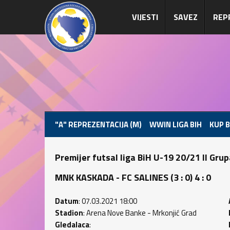
VIJESTI
SAVEZ
REP
"A" REPREZENTACIJA (M)
WWIN LIGA BIH
KUP B
Premijer futsal liga BiH U-19 20/21 II Gru
MNK KASKADA - FC SALINES (3 : 0) 4 : 0
Datum
: 07.03.2021 18:00
Stadion
: Arena Nove Banke - Mrkonjić Grad
Gledalaca
: