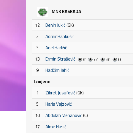
MNK KASKADA
12
Denin Jukić
(GK)
2
Admir Hankušić
3
Anel Hadžić
13
Ermin Strašević
6'
11'
15'
53'
9
Hadžim Jahić
Izmjene
1
Zikret Jusufović
(GK)
5
Haris Vajzović
10
Abdulah Mehanović
(C)
17
Almir Hasić