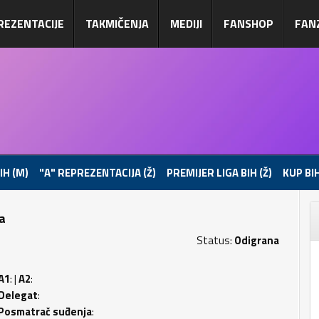
REZENTACIJE
TAKMIČENJA
MEDIJI
FANSHOP
FAN
IH (M)
"A" REPREZENTACIJA (Ž)
PREMIJER LIGA BIH (Ž)
KUP BIH
pa
Status:
Odigrana
A1
: |
A2
:
Delegat
:
Posmatrač suđenja
: