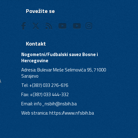
Povežite se
Kontakt
Nogometni/Fudbalski savez Bosne i
Hercegovine
Adresa: Bulevar Meše Selimovića 95, 71000
Sarajevo
A
Tel: +(387) 033 276-676
Fax: +(387) 033 444-332
Email:
info_nsbih@nsbih.ba
Web stranica: https://www.nfsbih.ba