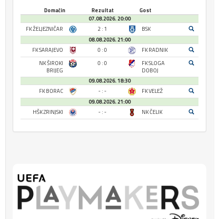
Domaćin
Rezultat
Gost
07.08.2026. 20:00
FK ŽELJEZNIČAR
2 : 1
BSK
08.08.2026. 21:00
FK SARAJEVO
0 : 0
FK RADNIK
NK ŠIROKI
0 : 0
FK SLOGA
BRIJEG
DOBOJ
09.08.2026. 18:30
FK BORAC
- : -
FK VELEŽ
09.08.2026. 21:00
HŠK ZRINJSKI
- : -
NK ČELIK