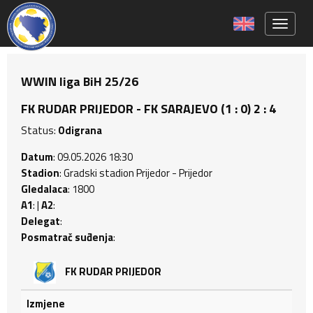
Toggle 
WWIN liga BiH 25/26
FK RUDAR PRIJEDOR - FK SARAJEVO (1 : 0) 2 : 4
Status:
Odigrana
Datum
: 09.05.2026 18:30
Stadion
: Gradski stadion Prijedor - Prijedor
Gledalaca
: 1800
A1
: |
A2
:
Delegat
:
Posmatrač suđenja
:
FK RUDAR PRIJEDOR
Izmjene