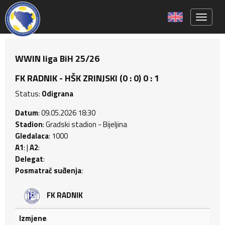
Toggle 
WWIN liga BiH 25/26
FK RADNIK - HŠK ZRINJSKI (0 : 0) 0 : 1
Status:
Odigrana
Datum
: 09.05.2026 18:30
Stadion
: Gradski stadion - Bijeljina
Gledalaca
: 1000
A1
: |
A2
:
Delegat
:
Posmatrač suđenja
:
FK RADNIK
Izmjene