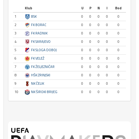
Klub
U
P
N
I
Bod
1
BSK
0
0
0
0
0
2
FK BORAC
0
0
0
0
0
3
FK RADNIK
0
0
0
0
0
4
FK SARAJEVO
0
0
0
0
0
5
FK SLOGA DOBOJ
0
0
0
0
0
6
FK VELEŽ
0
0
0
0
0
7
FK ŽELJEZNIČAR
0
0
0
0
0
8
HŠK ZRINJSKI
0
0
0
0
0
9
NK ČELIK
0
0
0
0
0
10
NK ŠIROKI BRIJEG
0
0
0
0
0