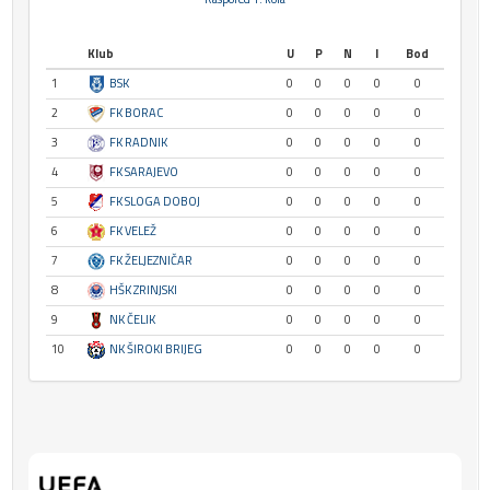
Klub
U
P
N
I
Bod
1
BSK
0
0
0
0
0
2
FK BORAC
0
0
0
0
0
3
FK RADNIK
0
0
0
0
0
4
FK SARAJEVO
0
0
0
0
0
5
FK SLOGA DOBOJ
0
0
0
0
0
6
FK VELEŽ
0
0
0
0
0
7
FK ŽELJEZNIČAR
0
0
0
0
0
8
HŠK ZRINJSKI
0
0
0
0
0
9
NK ČELIK
0
0
0
0
0
10
NK ŠIROKI BRIJEG
0
0
0
0
0