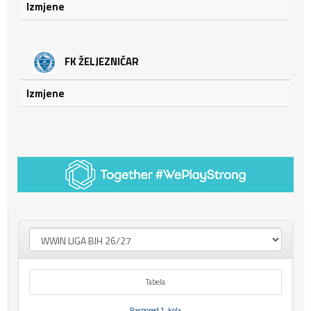
Izmjene
FK ŽELJEZNIČAR
Izmjene
Tabela
Raspored 1. kola