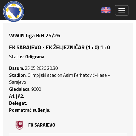
Toggle 
WWIN liga BiH 25/26
FK SARAJEVO - FK ŽELJEZNIČAR (1 : 0) 1 : 0
Status:
Odigrana
Datum
: 25.05.2026 20:30
Stadion
: Olimpijski stadion Asim Ferhatović-Hase -
Sarajevo
Gledalaca
: 9000
A1
: |
A2
:
Delegat
:
Posmatrač suđenja
:
FK SARAJEVO