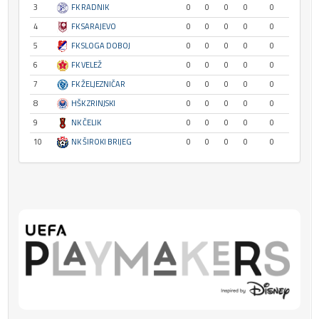
3
FK RADNIK
0
0
0
0
0
4
FK SARAJEVO
0
0
0
0
0
5
FK SLOGA DOBOJ
0
0
0
0
0
6
FK VELEŽ
0
0
0
0
0
7
FK ŽELJEZNIČAR
0
0
0
0
0
8
HŠK ZRINJSKI
0
0
0
0
0
9
NK ČELIK
0
0
0
0
0
10
NK ŠIROKI BRIJEG
0
0
0
0
0