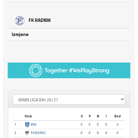
FK RADNIK
Izmjene
Klub
U
P
N
I
Bod
1
BSK
0
0
0
0
0
2
FK BORAC
0
0
0
0
0