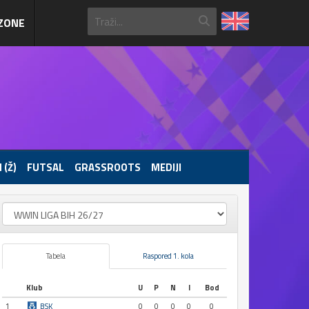
ZONE
 (Ž)
FUTSAL
GRASSROOTS
MEDIJI
Tabela
Raspored 1. kola
Klub
U
P
N
I
Bod
1
BSK
0
0
0
0
0