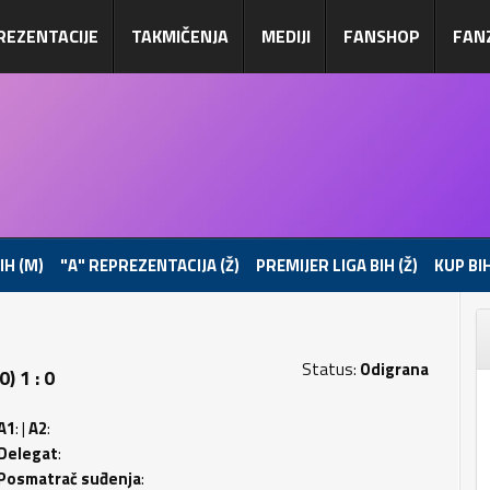
REZENTACIJE
TAKMIČENJA
MEDIJI
FANSHOP
FAN
IH (M)
"A" REPREZENTACIJA (Ž)
PREMIJER LIGA BIH (Ž)
KUP BIH
Status:
Odigrana
) 1 : 0
A1
: |
A2
:
Delegat
:
Posmatrač suđenja
: