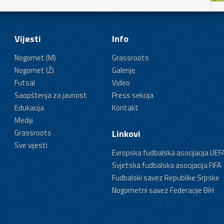
Vijesti
Info
Nogomet (M)
Grassroots
Nogomet (Ž)
Galerije
Futsal
Video
Saopštenja za javnost
Press sekcija
Edukacija
Kontakt
Mediji
Grassroots
Linkovi
Sve vijesti
Evropska fudbalska asocijacija UEF
Svjetska fudbalska asocijacija FIFA
Fudbalski savez Republike Srpske
Nogometni savez Federacije BiH