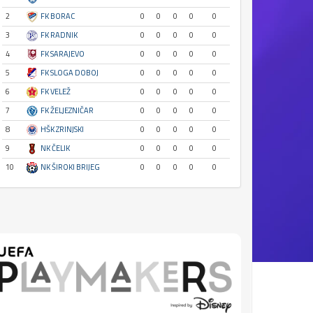
2
FK BORAC
0
0
0
0
0
3
FK RADNIK
0
0
0
0
0
4
FK SARAJEVO
0
0
0
0
0
5
FK SLOGA DOBOJ
0
0
0
0
0
6
FK VELEŽ
0
0
0
0
0
7
FK ŽELJEZNIČAR
0
0
0
0
0
8
HŠK ZRINJSKI
0
0
0
0
0
9
NK ČELIK
0
0
0
0
0
10
NK ŠIROKI BRIJEG
0
0
0
0
0